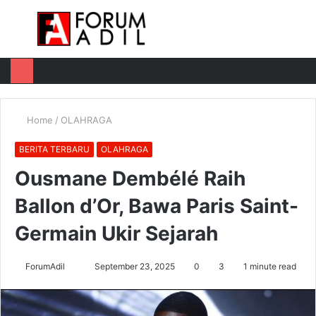
Menu
Log
Switch
M
In
skin
u
Home
/
OLAHRAGA
BERITA TERBARU
OLAHRAGA
Ousmane Dembélé Raih
Ballon d’Or, Bawa Paris Saint-
Germain Ukir Sejarah
Send
ForumAdil
September 23, 2025
0
3
1 minute read
an
email