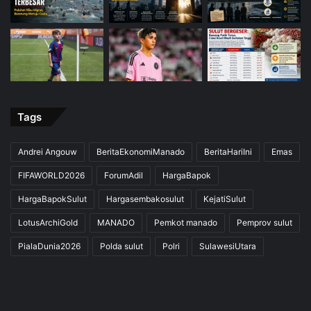
Tags
Andrei Angouw
BeritaEkonomiManado
BeritaHariIni
Emas
FIFAWORLD2026
ForumAdil
HargaBapok
HargaBapokSulut
Hargasembakosulut
KejatiSulut
LotusArchiGold
MANADO
Pemkot manado
Pemprov sulut
PialaDunia2026
Polda sulut
Polri
SulawesiUtara