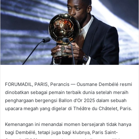
FORUMADIL, PARIS, Perancis — Ousmane Dembélé resmi
dinobatkan sebagai pemain terbaik dunia setelah meraih
penghargaan bergengsi Ballon d’Or 2025 dalam sebuah
upacara megah yang digelar di Théâtre du Châtelet, Paris.
Kemenangan ini menandai momen bersejarah tidak hanya
bagi Dembélé, tetapi juga bagi klubnya, Paris Saint-