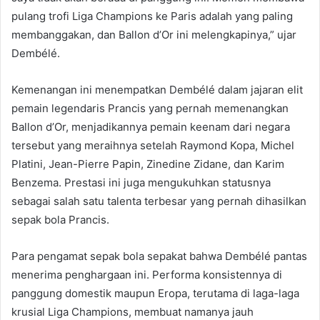
pulang trofi Liga Champions ke Paris adalah yang paling
membanggakan, dan Ballon d’Or ini melengkapinya,” ujar
Dembélé.
Kemenangan ini menempatkan Dembélé dalam jajaran elit
pemain legendaris Prancis yang pernah memenangkan
Ballon d’Or, menjadikannya pemain keenam dari negara
tersebut yang meraihnya setelah Raymond Kopa, Michel
Platini, Jean-Pierre Papin, Zinedine Zidane, dan Karim
Benzema. Prestasi ini juga mengukuhkan statusnya
sebagai salah satu talenta terbesar yang pernah dihasilkan
sepak bola Prancis.
Para pengamat sepak bola sepakat bahwa Dembélé pantas
menerima penghargaan ini. Performa konsistennya di
panggung domestik maupun Eropa, terutama di laga-laga
krusial Liga Champions, membuat namanya jauh