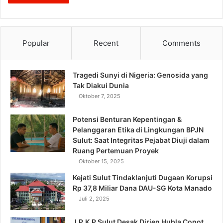
Popular
Recent
Comments
Tragedi Sunyi di Nigeria: Genosida yang
Tak Diakui Dunia
Oktober 7, 2025
Potensi Benturan Kepentingan &
Pelanggaran Etika di Lingkungan BPJN
Sulut: Saat Integritas Pejabat Diuji dalam
Ruang Pertemuan Proyek
Oktober 15, 2025
Kejati Sulut Tindaklanjuti Dugaan Korupsi
Rp 37,8 Miliar Dana DAU-SG Kota Manado
Juli 2, 2025
J.P.K.P Sulut Desak Dirjen Hubla Copot