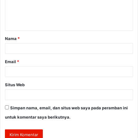
e
n
t
a
Nama
*
r
*
Email
*
Situs Web
Simpan nama, email, dan situs web saya pada peramban ini
untuk komentar saya berikutnya.