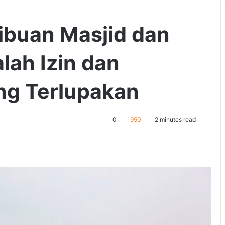
Ribuan Masjid dan
lah Izin dan
ng Terlupakan
0
950
2 minutes read