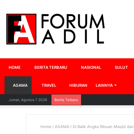
HOME
BERITA TERBARU
NASIONAL
SULUT
AGAMA
TRAVEL
HIBURAN
LAINNYA
Jumat, Agustus 7 2026
Berita Terbaru
Home
/
AGAMA
/
Di Balik Angka Ribuan Masjid da