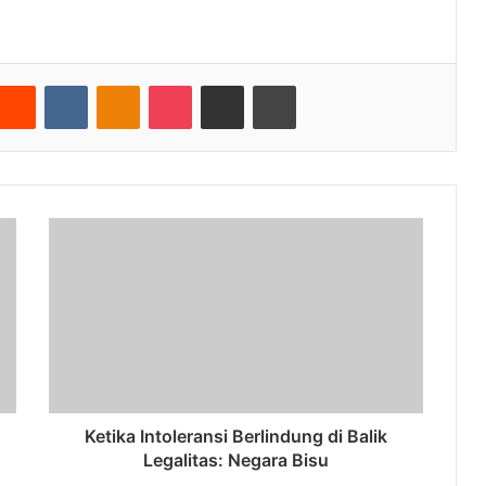
nterest
Reddit
VKontakte
Odnoklassniki
Pocket
Share via Email
Cetak
Ketika Intoleransi Berlindung di Balik
Legalitas: Negara Bisu