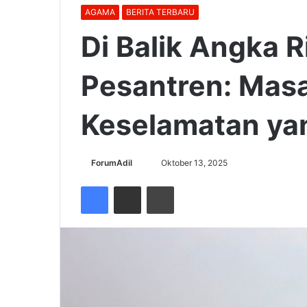
AGAMA
BERITA TERBARU
Di Balik Angka 
Pesantren: Masa
Keselamatan ya
Send
ForumAdil
Oktober 13, 2025
an
Facebook
Share via Email
Cetak
email