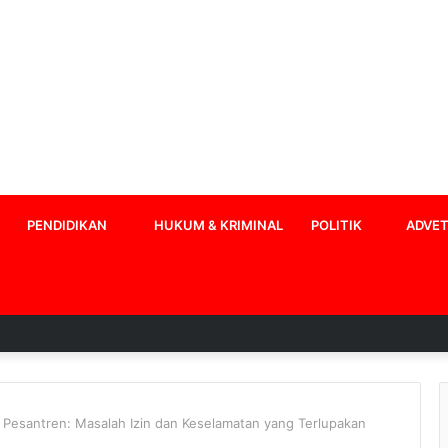
PENDIDIKAN
HUKUM & KRIMINAL
POLITIK
ADVET
n Pesantren: Masalah Izin dan Keselamatan yang Terlupakan