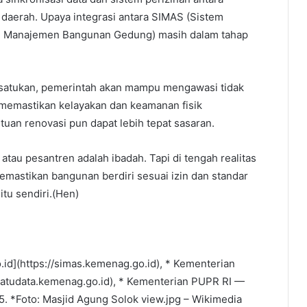
aerah. Upaya integrasi antara SIMAS (Sistem
asi Manajemen Bangunan Gedung) masih dalam tahap
t disatukan, pemerintah akan mampu mengawasi tidak
 memastikan kelayakan dan keamanan fisik
ntuan renovasi pun dapat lebih tepat sasaran.
au pesantren adalah ibadah. Tapi di tengah realitas
mastikan bangunan berdiri sesuai izin dan standar
itu sendiri.(Hen)
d](https://simas.kemenag.go.id), * Kementerian
satudata.kemenag.go.id), * Kementerian PUPR RI —
. *Foto: Masjid Agung Solok view.jpg – Wikimedia