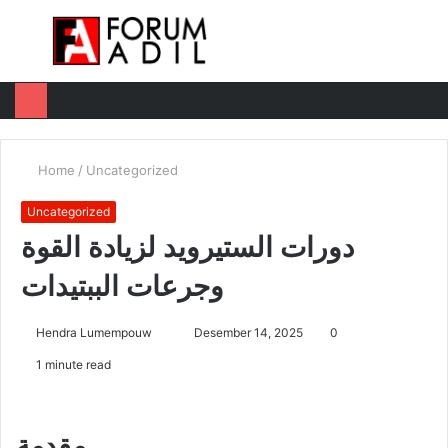
Menu
Log
Switc
M
In
skin
u
Home
/
Uncategorized
Uncategorized
دورات الستيرويد لزيادة القوة
وجرعات الببتيدات
Hendra Lumempouw
S
Desember 14, 2025
0
e
1 minute read
n
d
a
مقدمة