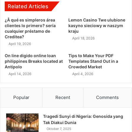
Related Articles
¿Â qué es simpleros área
Lemon Casino Twe ulubione
clientes lo primero? serí­a
kasyno sieciowy w naszym
cualquier préstamo de
kraju
Creditea?
April 18, 2026
April 19, 2026
On line digido online loan
Tips to Make Your PDF
philippines Breaks located at
Templates Stand Out in a
Antipolo
Crowded Market
April 14, 2026
April 4, 2026
Popular
Recent
Comments
Tragedi Sunyi di Nigeria: Genosida yang
Tak Diakui Dunia
Oktober 7, 2025