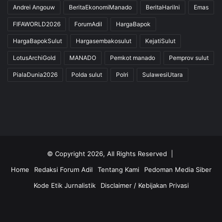
Andrei Angouw
BeritaEkonomiManado
BeritaHariIni
Emas
FIFAWORLD2026
ForumAdil
HargaBapok
HargaBapokSulut
Hargasembakosulut
KejatiSulut
LotusArchiGold
MANADO
Pemkot manado
Pemprov sulut
PialaDunia2026
Polda sulut
Polri
SulawesiUtara
© Copyright 2026, All Rights Reserved |
Home
Redaksi Forum Adil
Tentang Kami
Pedoman Media Siber
Kode Etik Jurnalistik
Disclaimer / Kebijakan Privasi
Facebook
Twitter
YouTube
Instagram