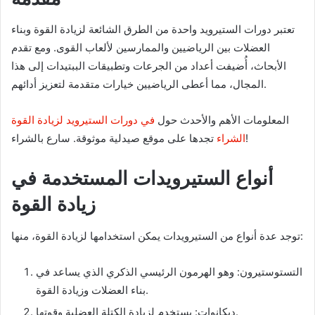
n
e
تعتبر دورات الستيرويد واحدة من الطرق الشائعة لزيادة القوة وبناء
m
العضلات بين الرياضيين والممارسين لألعاب القوى. ومع تقدم
a
الأبحاث، أُضيفت أعداد من الجرعات وتطبيقات الببتيدات إلى هذا
i
المجال، مما أعطى الرياضيين خيارات متقدمة لتعزيز أدائهم.
l
المعلومات الأهم والأحدث حول
في دورات الستيرويد لزيادة القوة
تجدها على موقع صيدلية موثوقة. سارع بالشراء!
الشراء
أنواع الستيرويدات المستخدمة في
زيادة القوة
توجد عدة أنواع من الستيرويدات يمكن استخدامها لزيادة القوة، منها:
التستوستيرون: وهو الهرمون الرئيسي الذكري الذي يساعد في
بناء العضلات وزيادة القوة.
ديكانوات: يستخدم لزيادة الكتلة العضلية وقوتها.