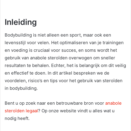
n
d
a
Inleiding
n
e
Bodybuilding is niet alleen een sport, maar ook een
m
levensstijl voor velen. Het optimaliseren van je trainingen
a
en voeding is cruciaal voor succes, en soms wordt het
i
gebruik van anabole steroïden overwogen om sneller
l
resultaten te behalen. Echter, het is belangrijk om dit veilig
en effectief te doen. In dit artikel bespreken we de
voordelen, risico’s en tips voor het gebruik van steroïden
in bodybuilding.
Bent u op zoek naar een betrouwbare bron voor
anabole
steroïden legaal
? Op onze website vindt u alles wat u
nodig heeft.