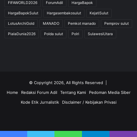
FIFAWORLD2026
ForumAdil
HargaBapok
HargaBapokSulut
Hargasembakosulut
KejatiSulut
LotusArchiGold
MANADO
Pemkot manado
Pemprov sulut
PialaDunia2026
Polda sulut
Polri
SulawesiUtara
© Copyright 2026, All Rights Reserved |
Home
Redaksi Forum Adil
Tentang Kami
Pedoman Media Siber
Kode Etik Jurnalistik
Disclaimer / Kebijakan Privasi
Facebook
Twitter
YouTube
Instagram