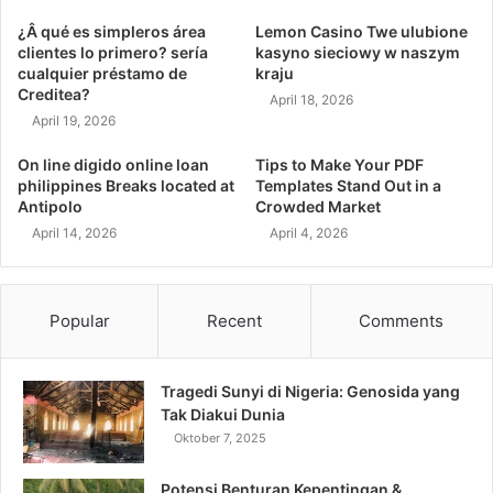
¿Â qué es simpleros área
Lemon Casino Twe ulubione
clientes lo primero? serí­a
kasyno sieciowy w naszym
cualquier préstamo de
kraju
Creditea?
April 18, 2026
April 19, 2026
On line digido online loan
Tips to Make Your PDF
philippines Breaks located at
Templates Stand Out in a
Antipolo
Crowded Market
April 14, 2026
April 4, 2026
Popular
Recent
Comments
Tragedi Sunyi di Nigeria: Genosida yang
Tak Diakui Dunia
Oktober 7, 2025
Potensi Benturan Kepentingan &