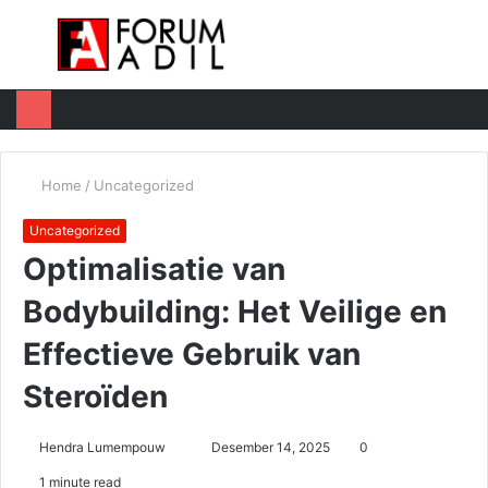
Menu
Log
Switc
M
In
skin
u
Home
/
Uncategorized
Uncategorized
Optimalisatie van
Bodybuilding: Het Veilige en
Effectieve Gebruik van
Steroïden
Hendra Lumempouw
S
Desember 14, 2025
0
e
1 minute read