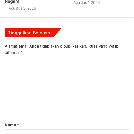
Negara
Agustus 1, 2026
Agustus 3, 2026
Tinggalkan Balasan
Alamat email Anda tidak akan dipublikasikan.
Ruas yang wajib
ditandai
*
K
o
m
e
n
t
a
Nama
*
r