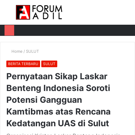
Menu
Log
Switch
M
In
skin
u
Home
/
SULUT
BERITA TERBARU
SULUT
Pernyataan Sikap Laskar
Benteng Indonesia Soroti
Potensi Gangguan
Kamtibmas atas Rencana
Kedatangan UAS di Sulut