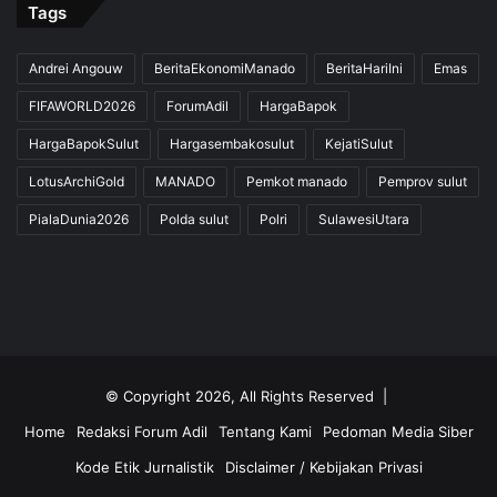
Tags
Andrei Angouw
BeritaEkonomiManado
BeritaHariIni
Emas
FIFAWORLD2026
ForumAdil
HargaBapok
HargaBapokSulut
Hargasembakosulut
KejatiSulut
LotusArchiGold
MANADO
Pemkot manado
Pemprov sulut
PialaDunia2026
Polda sulut
Polri
SulawesiUtara
© Copyright 2026, All Rights Reserved |
Home
Redaksi Forum Adil
Tentang Kami
Pedoman Media Siber
Kode Etik Jurnalistik
Disclaimer / Kebijakan Privasi