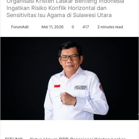
Organisasi Kristen Laskar Benteng Indonesia
Ingatkan Risiko Konflik Horizontal dan
Sensitivitas Isu Agama di Sulawesi Utara
Send
ForumAdil
Mei 11, 2026
0
417
2 minutes read
an
email