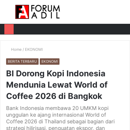
Menu
Log
Switch
M
In
skin
u
Home
/
EKONOMI
BERITA TERBARU
EKONOMI
BI Dorong Kopi Indonesia
Mendunia Lewat World of
Coffee 2026 di Bangkok
Bank Indonesia membawa 20 UMKM kopi
unggulan ke ajang internasional World of
Coffee 2026 di Thailand sebagai bagian dari
strategi hilirisasi, penguatan ekspor, dan