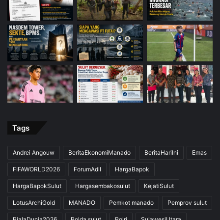
Tags
Andrei Angouw
BeritaEkonomiManado
BeritaHariIni
Emas
FIFAWORLD2026
ForumAdil
HargaBapok
HargaBapokSulut
Hargasembakosulut
KejatiSulut
LotusArchiGold
MANADO
Pemkot manado
Pemprov sulut
PialaDunia2026
Polda sulut
Polri
SulawesiUtara