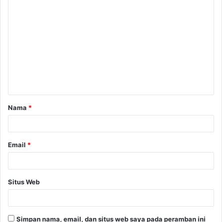
K
o
m
e
n
t
a
Nama
*
r
*
Email
*
Situs Web
Simpan nama, email, dan situs web saya pada peramban ini