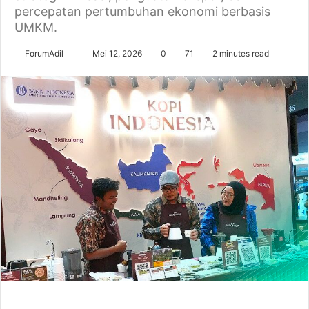
percepatan pertumbuhan ekonomi berbasis
UMKM.
Send
ForumAdil
Mei 12, 2026
0
71
2 minutes read
an
email