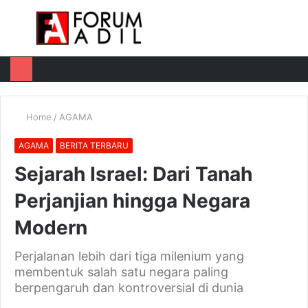
Menu
Log
Switch
M
In
skin
u
Home
/
AGAMA
AGAMA
BERITA TERBARU
Sejarah Israel: Dari Tanah
Perjanjian hingga Negara
Modern
Perjalanan lebih dari tiga milenium yang
membentuk salah satu negara paling
berpengaruh dan kontroversial di dunia