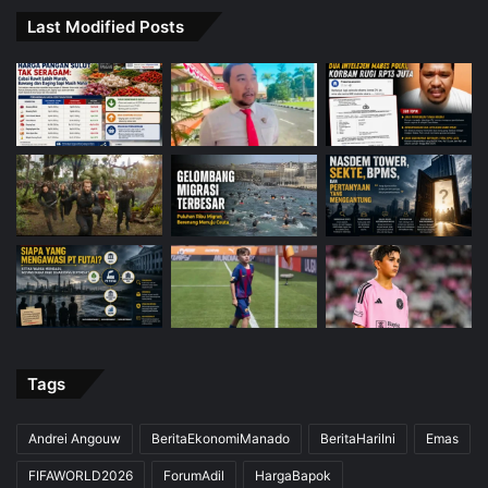
Last Modified Posts
Tags
Andrei Angouw
BeritaEkonomiManado
BeritaHariIni
Emas
FIFAWORLD2026
ForumAdil
HargaBapok