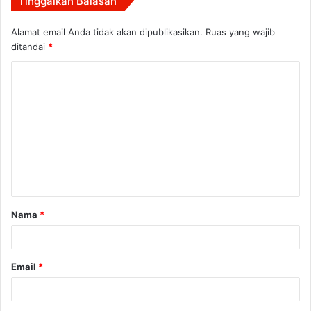
Tinggalkan Balasan
Alamat email Anda tidak akan dipublikasikan.
Ruas yang wajib
ditandai
*
K
o
m
e
n
t
a
Nama
*
r
*
Email
*