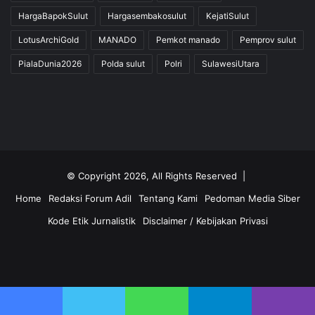
HargaBapokSulut
Hargasembakosulut
KejatiSulut
LotusArchiGold
MANADO
Pemkot manado
Pemprov sulut
PialaDunia2026
Polda sulut
Polri
SulawesiUtara
© Copyright 2026, All Rights Reserved |
Home
Redaksi Forum Adil
Tentang Kami
Pedoman Media Siber
Kode Etik Jurnalistik
Disclaimer / Kebijakan Privasi
Facebook
Twitter
YouTube
Instagram
Facebook
Twitter
WhatsApp
Telegram
Viber