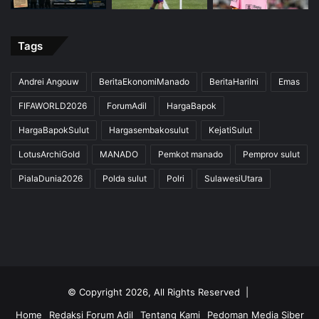
Tags
Andrei Angouw
BeritaEkonomiManado
BeritaHariIni
Emas
FIFAWORLD2026
ForumAdil
HargaBapok
HargaBapokSulut
Hargasembakosulut
KejatiSulut
LotusArchiGold
MANADO
Pemkot manado
Pemprov sulut
PialaDunia2026
Polda sulut
Polri
SulawesiUtara
© Copyright 2026, All Rights Reserved |
Home
Redaksi Forum Adil
Tentang Kami
Pedoman Media Siber