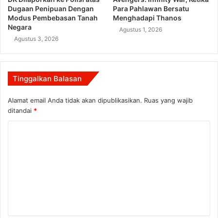
Dugaan Penipuan Dengan
Para Pahlawan Bersatu
Modus Pembebasan Tanah
Menghadapi Thanos
Negara
Agustus 1, 2026
Agustus 3, 2026
Tinggalkan Balasan
Alamat email Anda tidak akan dipublikasikan.
Ruas yang wajib
ditandai
*
K
o
m
e
n
t
a