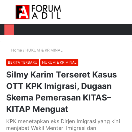
Menu
Log
Switch
M
In
skin
u
Home
/
HUKUM & KRIMINAL
BERITA TERBARU
HUKUM & KRIMINAL
Silmy Karim Terseret Kasus
OTT KPK Imigrasi, Dugaan
Skema Pemerasan KITAS–
KITAP Menguat
KPK menetapkan eks Dirjen Imigrasi yang kini
menjabat Wakil Menteri Imigrasi dan