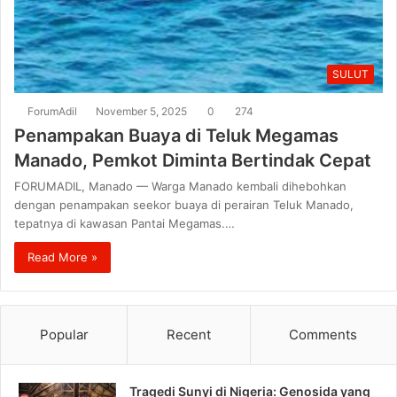
SULUT
ForumAdil
November 5, 2025
0
274
Penampakan Buaya di Teluk Megamas
Manado, Pemkot Diminta Bertindak Cepat
FORUMADIL, Manado — Warga Manado kembali dihebohkan
dengan penampakan seekor buaya di perairan Teluk Manado,
tepatnya di kawasan Pantai Megamas.…
Read More »
Popular
Recent
Comments
Tragedi Sunyi di Nigeria: Genosida yang