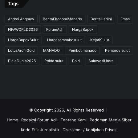
Tags
Andrei Angouw
BeritaEkonomiManado
BeritaHariIni
Emas
FIFAWORLD2026
ForumAdil
HargaBapok
HargaBapokSulut
Hargasembakosulut
KejatiSulut
LotusArchiGold
MANADO
Pemkot manado
Pemprov sulut
PialaDunia2026
Polda sulut
Polri
SulawesiUtara
© Copyright 2026, All Rights Reserved |
Home
Redaksi Forum Adil
Tentang Kami
Pedoman Media Siber
Kode Etik Jurnalistik
Disclaimer / Kebijakan Privasi