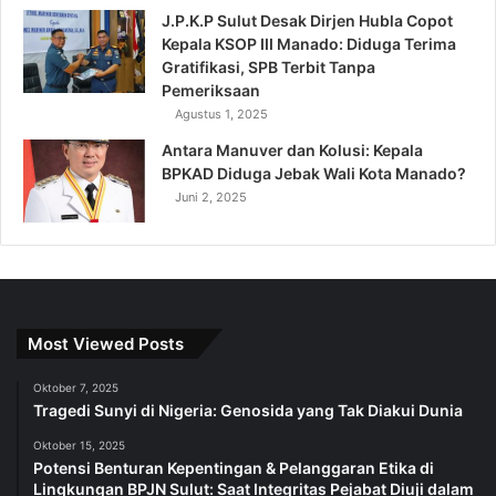
J.P.K.P Sulut Desak Dirjen Hubla Copot
Kepala KSOP III Manado: Diduga Terima
Gratifikasi, SPB Terbit Tanpa
Pemeriksaan
Agustus 1, 2025
Antara Manuver dan Kolusi: Kepala
BPKAD Diduga Jebak Wali Kota Manado?
Juni 2, 2025
Most Viewed Posts
Oktober 7, 2025
Tragedi Sunyi di Nigeria: Genosida yang Tak Diakui Dunia
Oktober 15, 2025
Potensi Benturan Kepentingan & Pelanggaran Etika di
Lingkungan BPJN Sulut: Saat Integritas Pejabat Diuji dalam