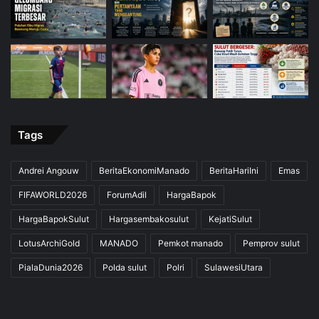
Tags
Andrei Angouw
BeritaEkonomiManado
BeritaHariIni
Emas
FIFAWORLD2026
ForumAdil
HargaBapok
HargaBapokSulut
Hargasembakosulut
KejatiSulut
LotusArchiGold
MANADO
Pemkot manado
Pemprov sulut
PialaDunia2026
Polda sulut
Polri
SulawesiUtara