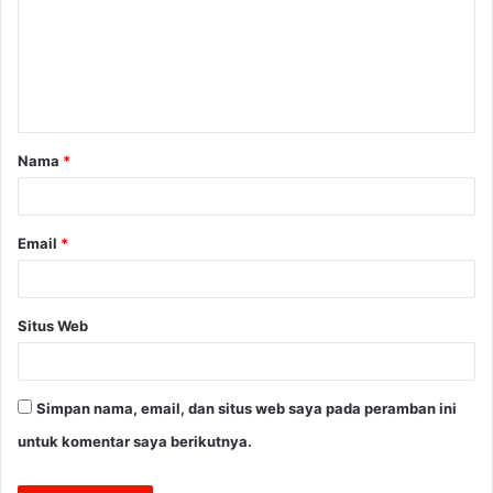
m
e
n
t
a
Nama
*
r
*
Email
*
Situs Web
Simpan nama, email, dan situs web saya pada peramban ini
untuk komentar saya berikutnya.