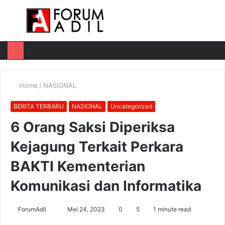
Menu
Log
Switch
M
In
skin
u
Home
/
NASIONAL
BERITA TERBARU
NASIONAL
Uncategorized
6 Orang Saksi Diperiksa
Kejagung Terkait Perkara
BAKTI Kementerian
Komunikasi dan Informatika
Send
ForumAdil
Mei 24, 2023
0
5
1 minute read
an