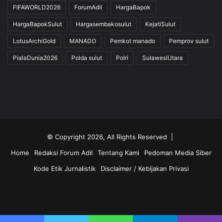
FIFAWORLD2026
ForumAdil
HargaBapok
HargaBapokSulut
Hargasembakosulut
KejatiSulut
LotusArchiGold
MANADO
Pemkot manado
Pemprov sulut
PialaDunia2026
Polda sulut
Polri
SulawesiUtara
© Copyright 2026, All Rights Reserved |
Home
Redaksi Forum Adil
Tentang Kami
Pedoman Media Siber
Kode Etik Jurnalistik
Disclaimer / Kebijakan Privasi
Facebook
Twitter
YouTube
Instagram