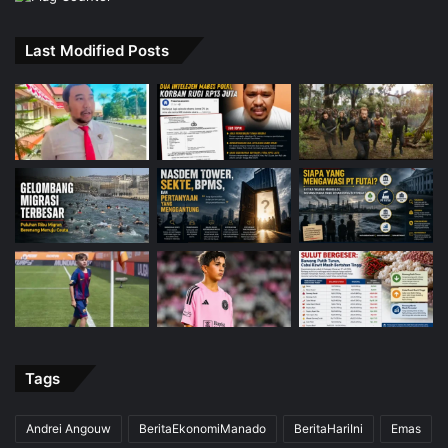
Last Modified Posts
Tags
Andrei Angouw
BeritaEkonomiManado
BeritaHariIni
Emas