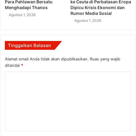
Para Pahlawan Bersatu
ke Ceuta di Perbatasan Eropa
Menghadapi Thanos
Dipicu Krisis Ekonomi dan
Rumor Media Sosial
Agustus 1, 2026
Agustus 1, 2026
Tinggalkan Balasan
Alamat email Anda tidak akan dipublikasikan.
Ruas yang wajib
ditandai
*
K
o
m
e
n
t
a