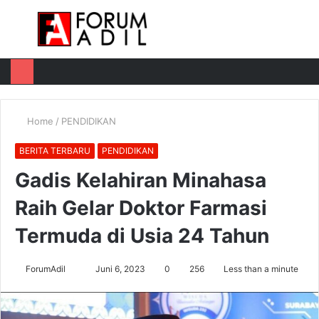
Menu
Log
Switch
M
In
skin
u
Home
/
PENDIDIKAN
BERITA TERBARU
PENDIDIKAN
Gadis Kelahiran Minahasa
Raih Gelar Doktor Farmasi
Termuda di Usia 24 Tahun
Send
ForumAdil
Juni 6, 2023
0
256
Less than a minute
an
email