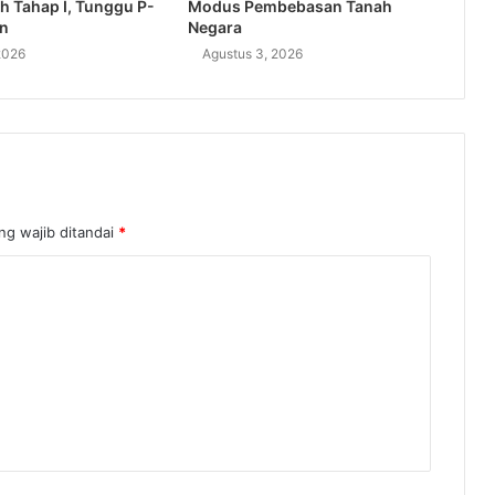
h Tahap I, Tunggu P-
Modus Pembebasan Tanah
an
Negara
2026
Agustus 3, 2026
ng wajib ditandai
*