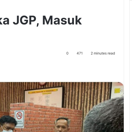
ka JGP, Masuk
0
471
2 minutes read