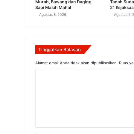
Murah, Bawang dan Daging
Tanah Suda
Sapi Masih Mahal
21 Kejaksa
Agustus 8, 2026
Agustus 6, 
Tinggalkan Balasan
Alamat email Anda tidak akan dipublikasikan.
Ruas ya
K
o
m
e
n
t
a