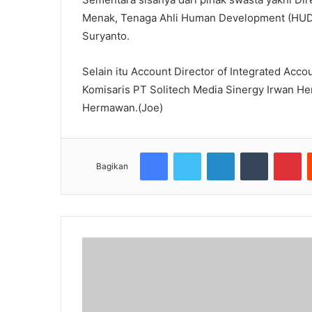
Menak, Tenaga Ahli Human Development (HUDE
Suryanto.
Selain itu Account Director of Integrated Acc
Komisaris PT Solitech Media Sinergy Irwan H
Hermawan.(Joe)
Facebook
Twitter
LinkedIn
Tumblr
Pi
Bagikan