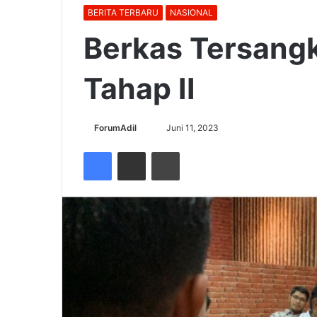
BERITA TERBARU
NASIONAL
Berkas Tersang
Tahap II
Send
ForumAdil
Juni 11, 2023
an
Facebook
Share via Email
Cetak
email