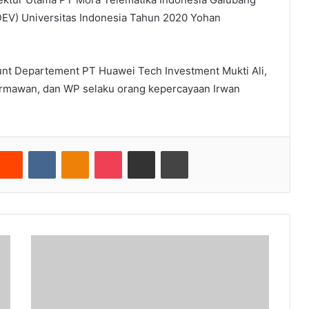
V) Universitas Indonesia Tahun 2020 Yohan
ount Departement PT Huawei Tech Investment Mukti Ali,
ermawan, dan WP selaku orang kepercayaan Irwan
nterest
Reddit
VKontakte
Odnoklassniki
Pocket
Share via Email
Cetak