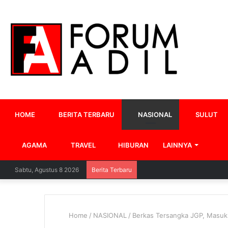
HOME
BERITA TERBARU
NASIONAL
SULUT
AGAMA
TRAVEL
HIBURAN
LAINNYA
Sabtu, Agustus 8 2026
Berita Terbaru
Home
/
NASIONAL
/
Berkas Tersangka JGP, Masuk 