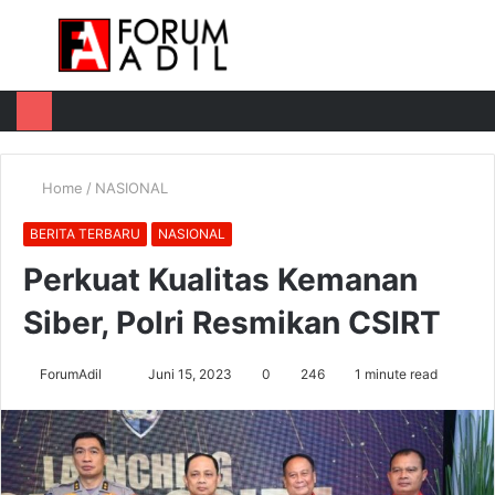
Menu
Log
Switch
M
In
skin
u
Home
/
NASIONAL
BERITA TERBARU
NASIONAL
Perkuat Kualitas Kemanan
Siber, Polri Resmikan CSIRT
Send
ForumAdil
Juni 15, 2023
0
246
1 minute read
an
email