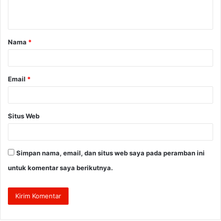
t
a
Nama
*
r
*
Email
*
Situs Web
Simpan nama, email, dan situs web saya pada peramban ini
untuk komentar saya berikutnya.