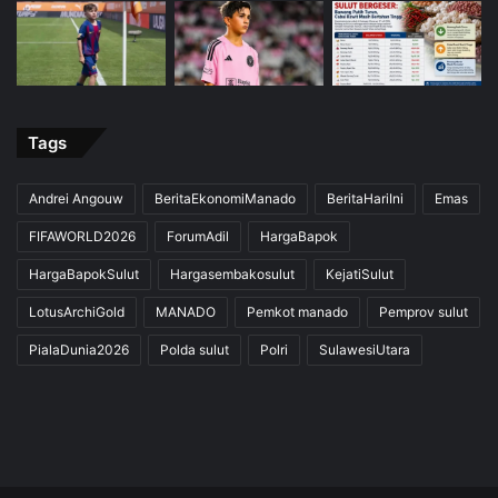
Tags
Andrei Angouw
BeritaEkonomiManado
BeritaHariIni
Emas
FIFAWORLD2026
ForumAdil
HargaBapok
HargaBapokSulut
Hargasembakosulut
KejatiSulut
LotusArchiGold
MANADO
Pemkot manado
Pemprov sulut
PialaDunia2026
Polda sulut
Polri
SulawesiUtara