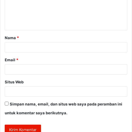
e
n
t
a
Nama
*
r
*
Email
*
Situs Web
Simpan nama, email, dan situs web saya pada peramban ini
untuk komentar saya berikutnya.