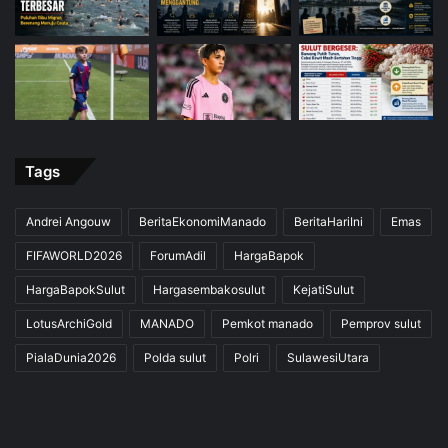
Tags
Andrei Angouw
BeritaEkonomiManado
BeritaHariIni
Emas
FIFAWORLD2026
ForumAdil
HargaBapok
HargaBapokSulut
Hargasembakosulut
KejatiSulut
LotusArchiGold
MANADO
Pemkot manado
Pemprov sulut
PialaDunia2026
Polda sulut
Polri
SulawesiUtara