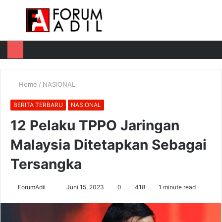
Menu
Log
Switch
M
In
skin
u
Home
/
NASIONAL
BERITA TERBARU
NASIONAL
12 Pelaku TPPO Jaringan
Malaysia Ditetapkan Sebagai
Tersangka
Send
ForumAdil
Juni 15, 2023
0
418
1 minute read
an
email