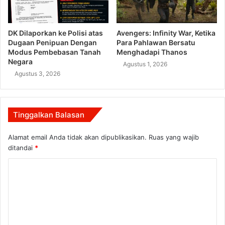
DK Dilaporkan ke Polisi atas
Avengers: Infinity War, Ketika
Dugaan Penipuan Dengan
Para Pahlawan Bersatu
Modus Pembebasan Tanah
Menghadapi Thanos
Negara
Agustus 1, 2026
Agustus 3, 2026
Tinggalkan Balasan
Alamat email Anda tidak akan dipublikasikan.
Ruas yang wajib
ditandai
*
K
o
m
e