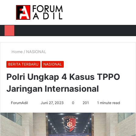
Menu
Log
Switch
M
In
skin
u
Home
/
NASIONAL
BERITA TERBARU
NASIONAL
Polri Ungkap 4 Kasus TPPO
Jaringan Internasional
Send
ForumAdil
Juni 27, 2023
0
201
1 minute read
an
email