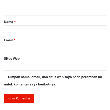
n
t
a
Nama
*
r
*
Email
*
Situs Web
Simpan nama, email, dan situs web saya pada peramban ini
untuk komentar saya berikutnya.