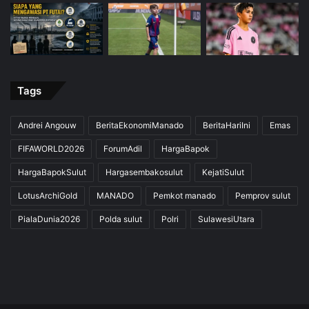
Tags
Andrei Angouw
BeritaEkonomiManado
BeritaHariIni
Emas
FIFAWORLD2026
ForumAdil
HargaBapok
HargaBapokSulut
Hargasembakosulut
KejatiSulut
LotusArchiGold
MANADO
Pemkot manado
Pemprov sulut
PialaDunia2026
Polda sulut
Polri
SulawesiUtara