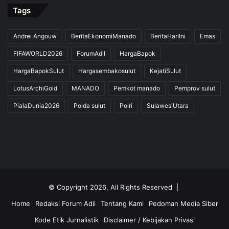
Tags
Andrei Angouw
BeritaEkonomiManado
BeritaHariIni
Emas
FIFAWORLD2026
ForumAdil
HargaBapok
HargaBapokSulut
Hargasembakosulut
KejatiSulut
LotusArchiGold
MANADO
Pemkot manado
Pemprov sulut
PialaDunia2026
Polda sulut
Polri
SulawesiUtara
© Copyright 2026, All Rights Reserved |
Home
Redaksi Forum Adil
Tentang Kami
Pedoman Media Siber
Kode Etik Jurnalistik
Disclaimer / Kebijakan Privasi