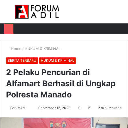
Menu
Log
Switch
M
In
skin
u
Home
/
HUKUM & KRIMINAL
BERITA TERBARU
HUKUM & KRIMINAL
2 Pelaku Pencurian di
Alfamart Berhasil di Ungkap
Polresta Manado
Send
ForumAdil
September 16, 2023
0
6
2 minutes read
an
email