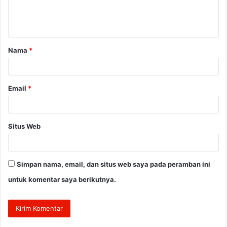
n
t
a
Nama
*
r
*
Email
*
Situs Web
Simpan nama, email, dan situs web saya pada peramban ini
untuk komentar saya berikutnya.