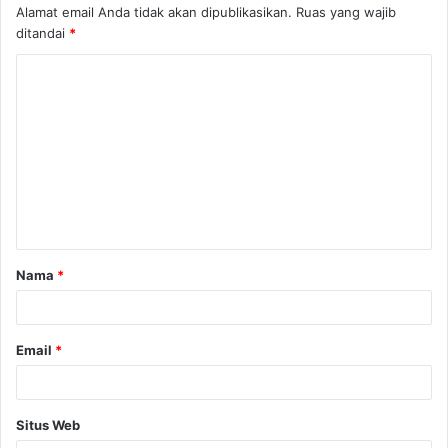
Alamat email Anda tidak akan dipublikasikan.
Ruas yang wajib
ditandai
*
K
o
m
e
n
t
a
Nama
*
r
*
Email
*
Situs Web