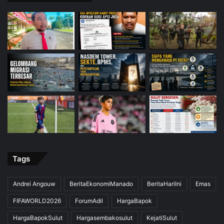
Tags
Andrei Angouw
BeritaEkonomiManado
BeritaHariIni
Emas
FIFAWORLD2026
ForumAdil
HargaBapok
HargaBapokSulut
Hargasembakosulut
KejatiSulut