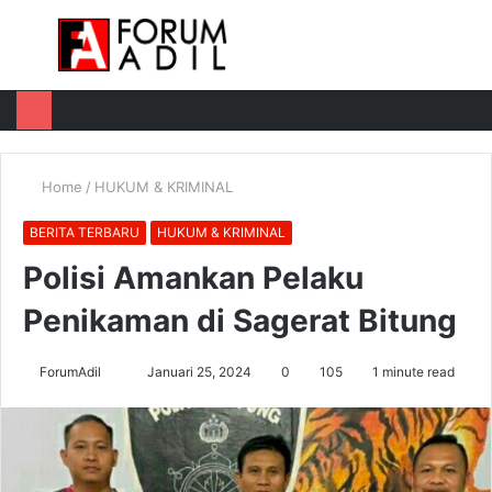
Menu
Log
Switch
M
In
skin
u
Home
/
HUKUM & KRIMINAL
BERITA TERBARU
HUKUM & KRIMINAL
Polisi Amankan Pelaku
Penikaman di Sagerat Bitung
Send
ForumAdil
Januari 25, 2024
0
105
1 minute read
an
email