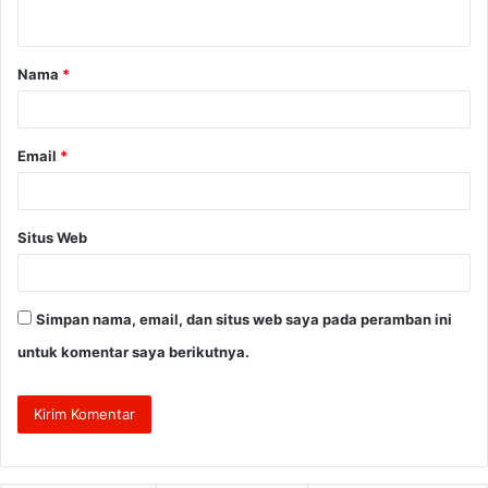
t
a
Nama
*
r
*
Email
*
Situs Web
Simpan nama, email, dan situs web saya pada peramban ini
untuk komentar saya berikutnya.