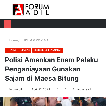
Menu
Log
Switch
M
In
skin
u
Home
/
HUKUM & KRIMINAL
BERITA TERBARU
HUKUM & KRIMINAL
Polisi Amankan Enam Pelaku
Penganiayaan Gunakan
Sajam di Maesa Bitung
Send
ForumAdil
April 22, 2024
0
2
1 minute read
an
email