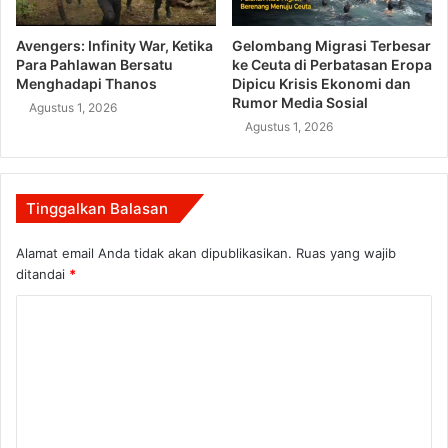
Avengers: Infinity War, Ketika
Gelombang Migrasi Terbesar
Para Pahlawan Bersatu
ke Ceuta di Perbatasan Eropa
Menghadapi Thanos
Dipicu Krisis Ekonomi dan
Rumor Media Sosial
Agustus 1, 2026
Agustus 1, 2026
Tinggalkan Balasan
Alamat email Anda tidak akan dipublikasikan.
Ruas yang wajib
ditandai
*
K
o
m
e
n