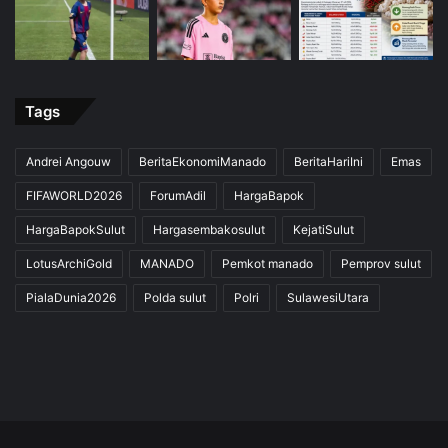
Tags
Andrei Angouw
BeritaEkonomiManado
BeritaHariIni
Emas
FIFAWORLD2026
ForumAdil
HargaBapok
HargaBapokSulut
Hargasembakosulut
KejatiSulut
LotusArchiGold
MANADO
Pemkot manado
Pemprov sulut
PialaDunia2026
Polda sulut
Polri
SulawesiUtara