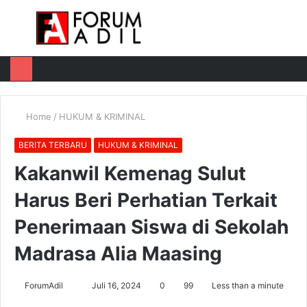
Menu
Log
Switch
M
In
skin
u
Home
/
HUKUM & KRIMINAL
BERITA TERBARU
HUKUM & KRIMINAL
Kakanwil Kemenag Sulut
Harus Beri Perhatian Terkait
Penerimaan Siswa di Sekolah
Madrasa Alia Maasing
Send
ForumAdil
Juli 16, 2024
0
99
Less than a minute
an