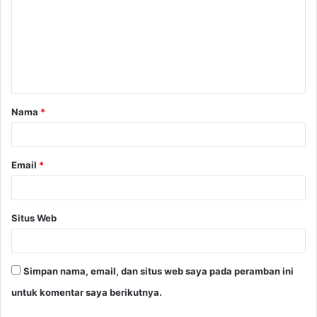
m
e
n
t
a
Nama
*
r
*
Email
*
Situs Web
Simpan nama, email, dan situs web saya pada peramban ini
untuk komentar saya berikutnya.