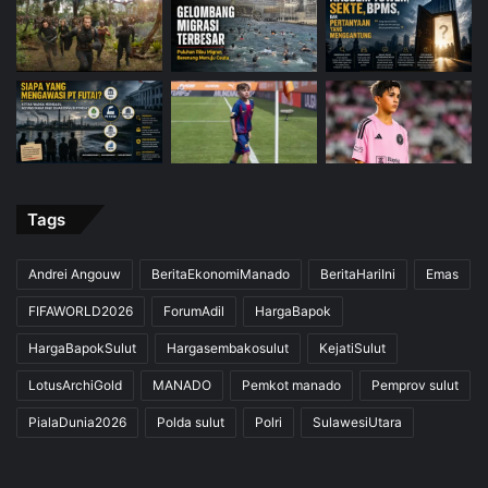
Tags
Andrei Angouw
BeritaEkonomiManado
BeritaHariIni
Emas
FIFAWORLD2026
ForumAdil
HargaBapok
HargaBapokSulut
Hargasembakosulut
KejatiSulut
LotusArchiGold
MANADO
Pemkot manado
Pemprov sulut
PialaDunia2026
Polda sulut
Polri
SulawesiUtara