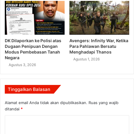
DK Dilaporkan ke Polisi atas
Avengers: Infinity War, Ketika
Dugaan Penipuan Dengan
Para Pahlawan Bersatu
Modus Pembebasan Tanah
Menghadapi Thanos
Negara
Agustus 1, 2026
Agustus 3, 2026
Tinggalkan Balasan
Alamat email Anda tidak akan dipublikasikan.
Ruas yang wajib
ditandai
*
K
o