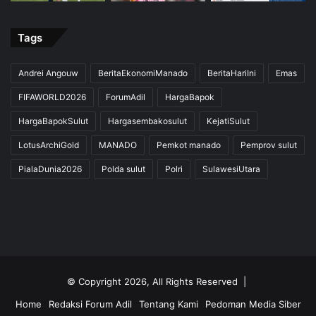
Tags
Andrei Angouw
BeritaEkonomiManado
BeritaHariIni
Emas
FIFAWORLD2026
ForumAdil
HargaBapok
HargaBapokSulut
Hargasembakosulut
KejatiSulut
LotusArchiGold
MANADO
Pemkot manado
Pemprov sulut
PialaDunia2026
Polda sulut
Polri
SulawesiUtara
© Copyright 2026, All Rights Reserved |
Home
Redaksi Forum Adil
Tentang Kami
Pedoman Media Siber