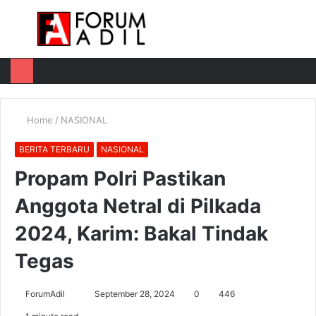
Menu
Log
Switch
M
In
skin
u
Home
/
NASIONAL
BERITA TERBARU
NASIONAL
Propam Polri Pastikan
Anggota Netral di Pilkada
2024, Karim: Bakal Tindak
Tegas
Send
ForumAdil
September 28, 2024
0
446
an