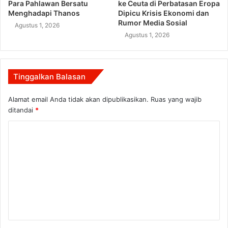
Para Pahlawan Bersatu
ke Ceuta di Perbatasan Eropa
Menghadapi Thanos
Dipicu Krisis Ekonomi dan
Rumor Media Sosial
Agustus 1, 2026
Agustus 1, 2026
Tinggalkan Balasan
Alamat email Anda tidak akan dipublikasikan.
Ruas yang wajib
ditandai
*
K
o
m
e
n
t
a