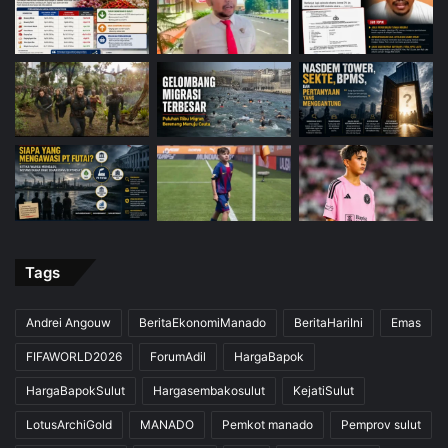
Tags
Andrei Angouw
BeritaEkonomiManado
BeritaHariIni
Emas
FIFAWORLD2026
ForumAdil
HargaBapok
HargaBapokSulut
Hargasembakosulut
KejatiSulut
LotusArchiGold
MANADO
Pemkot manado
Pemprov sulut