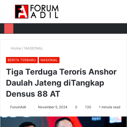
Menu
Log
Switch
M
In
skin
u
Home
/
NASIONAL
BERITA TERBARU
NASIONAL
Tiga Terduga Teroris Anshor
Daulah Jateng diTangkap
Densus 88 AT
Send
ForumAdil
November 5, 2024
0
130
1 minute read
an
email