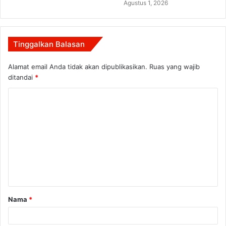
Agustus 1, 2026
Tinggalkan Balasan
Alamat email Anda tidak akan dipublikasikan.
Ruas yang wajib
ditandai
*
K
o
m
e
n
t
a
Nama
*
r
*