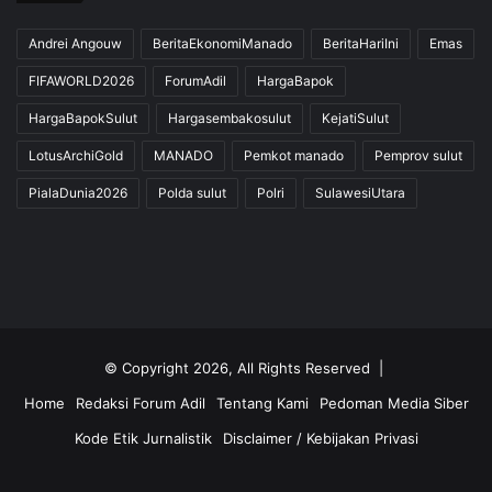
Andrei Angouw
BeritaEkonomiManado
BeritaHariIni
Emas
FIFAWORLD2026
ForumAdil
HargaBapok
HargaBapokSulut
Hargasembakosulut
KejatiSulut
LotusArchiGold
MANADO
Pemkot manado
Pemprov sulut
PialaDunia2026
Polda sulut
Polri
SulawesiUtara
© Copyright 2026, All Rights Reserved |
Home
Redaksi Forum Adil
Tentang Kami
Pedoman Media Siber
Kode Etik Jurnalistik
Disclaimer / Kebijakan Privasi
Facebook
Twitter
YouTube
Instagram