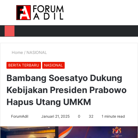
Menu
Log
Switch
M
In
skin
u
Home
/
NASIONAL
BERITA TERBARU
NASIONAL
Bambang Soesatyo Dukung
Kebijakan Presiden Prabowo
Hapus Utang UMKM
Send
ForumAdil
Januari 21, 2025
0
32
1 minute read
an
email