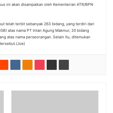
sus ini akan disampaikan oleh Kementerian ATR/BPN
ut telah terbit sebanyak 263 bidang, yang terdiri dari
GB) atas nama PT Intan Agung Makmur, 20 bidang
ang atas nama perseorangan. Selain itu, ditemukan
 tersebut.(Joe)
nterest
Reddit
VKontakte
Odnoklassniki
Pocket
Share via Email
Cetak