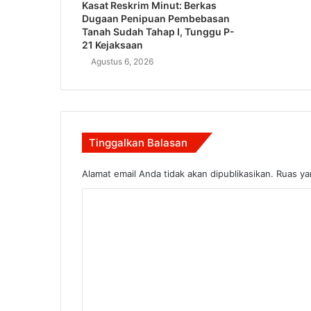
Kasat Reskrim Minut: Berkas
Dugaan Penipuan Pembebasan
Tanah Sudah Tahap I, Tunggu P-
21 Kejaksaan
Agustus 6, 2026
Tinggalkan Balasan
Alamat email Anda tidak akan dipublikasikan.
Ruas ya
K
o
m
e
n
t