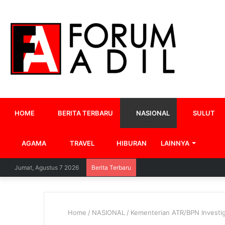
HOME
BERITA TERBARU
NASIONAL
SULUT
AGAMA
TRAVEL
HIBURAN
LAINNYA
Jumat, Agustus 7 2026
Berita Terbaru
Home
/
NASIONAL
/
Kementerian ATR/BPN Investiga