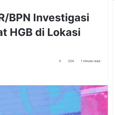
/BPN Investigasi
at HGB di Lokasi
0
234
1 minute read