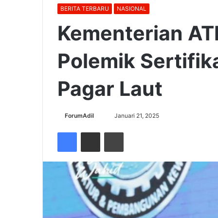
BERITA TERBARU
NASIONAL
Kementerian ATR
Polemik Sertifik
Pagar Laut
Send
ForumAdil
Januari 21, 2025
an
Facebook
Share via Email
Cetak
email