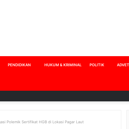
PENDIDIKAN
HUKUM & KRIMINAL
POLITIK
ADVET
si Polemik Sertifikat HGB di Lokasi Pagar Laut