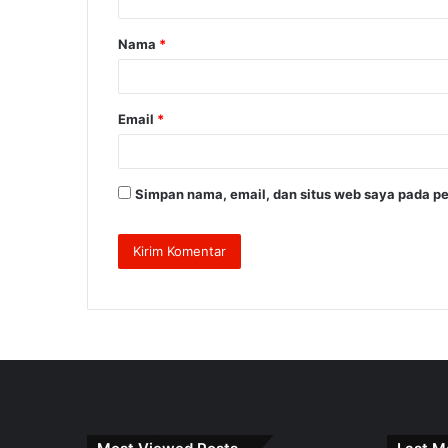
a
Nama
*
r
*
Email
*
Simpan nama, email, dan situs web saya pada pe