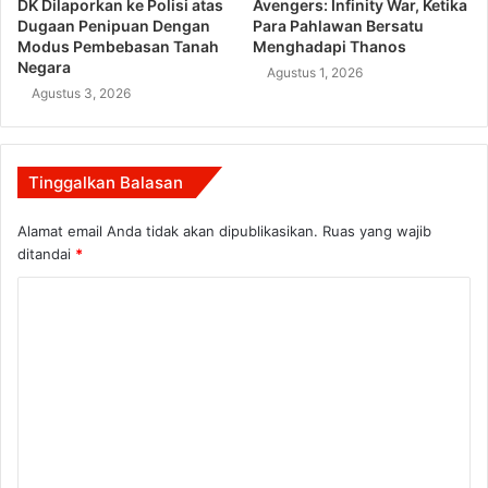
DK Dilaporkan ke Polisi atas
Avengers: Infinity War, Ketika
Dugaan Penipuan Dengan
Para Pahlawan Bersatu
Modus Pembebasan Tanah
Menghadapi Thanos
Negara
Agustus 1, 2026
Agustus 3, 2026
Tinggalkan Balasan
Alamat email Anda tidak akan dipublikasikan.
Ruas yang wajib
ditandai
*
K
o
m
e
n
t