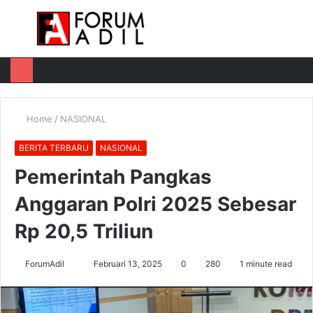
Menu
Log
Switch
M
In
skin
u
Home
/
NASIONAL
BERITA TERBARU
NASIONAL
Pemerintah Pangkas
Anggaran Polri 2025 Sebesar
Rp 20,5 Triliun
Send
ForumAdil
Februari 13, 2025
0
280
1 minute read
an
email