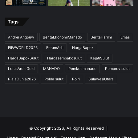
Tags
Andrei Angouw
BeritaEkonomiManado
BeritaHariIni
Emas
FIFAWORLD2026
ForumAdil
HargaBapok
HargaBapokSulut
Hargasembakosulut
KejatiSulut
LotusArchiGold
MANADO
Pemkot manado
Pemprov sulut
PialaDunia2026
Polda sulut
Polri
SulawesiUtara
© Copyright 2026, All Rights Reserved |
Home
Redaksi Forum Adil
Tentang Kami
Pedoman Media Siber