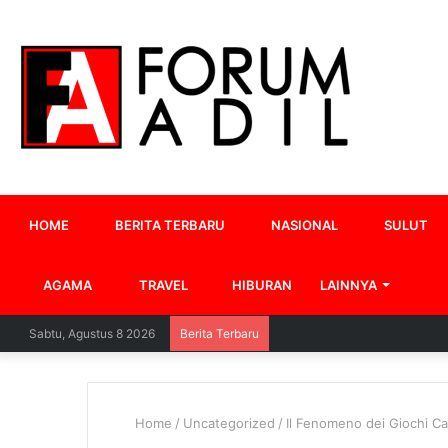
HOME
BERITA TERBARU
NASIONAL
SULUT
AGAMA
TRAVEL
HIBURAN
LAINNYA
Sabtu, Agustus 8 2026
Berita Terbaru
Home
/
Uncategorized
/
Il Fenomeno dei Giochi Ca