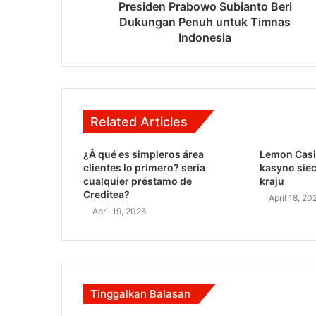
Presiden Prabowo Subianto Beri
Dukungan Penuh untuk Timnas
Indonesia
Related Articles
¿Â qué es simpleros área
Lemon Casi
clientes lo primero? serí­a
kasyno sie
cualquier préstamo de
kraju
Creditea?
April 18, 20
April 19, 2026
Tinggalkan Balasan