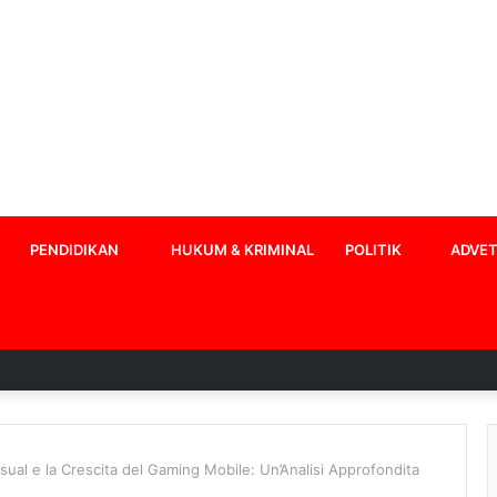
PENDIDIKAN
HUKUM & KRIMINAL
POLITIK
ADVET
sual e la Crescita del Gaming Mobile: Un’Analisi Approfondita