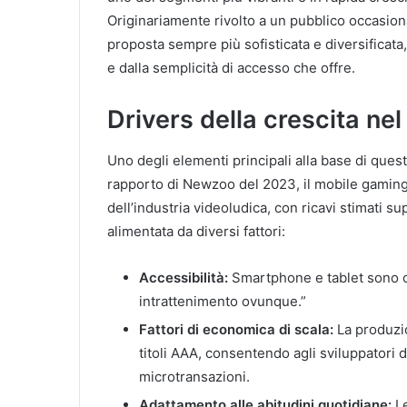
Originariamente rivolto a un pubblico occasion
l
proposta sempre più sofisticata e diversificat
e dalla semplicità di accesso che offre.
Drivers della crescita ne
Uno degli elementi principali alla base di que
rapporto di Newzoo del 2023, il mobile gaming 
dell’industria videoludica, con ricavi stimati sup
alimentata da diversi fattori:
Accessibilità:
Smartphone e tablet sono orm
intrattenimento ovunque.”
Fattori di economica di scala:
La produzio
titoli AAA, consentendo agli sviluppatori 
microtransazioni.
Adattamento alle abitudini quotidiane:
Le