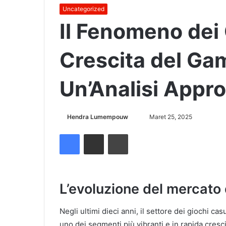
Uncategorized
Il Fenomeno dei 
Crescita del Ga
Un’Analisi Appro
Hendra Lumempouw
S
Maret 25, 2025
e
Facebook
Share via Email
Cetak
n
d
a
n
L’evoluzione del mercato 
e
m
Negli ultimi dieci anni, il settore dei giochi c
a
uno dei segmenti più vibranti e in rapida crescit
i