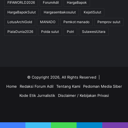
FIFAWORLD2026
ForumAdil
HargaBapok
HargaBapokSulut
Hargasembakosulut
KejatiSulut
LotusArchiGold
MANADO
Pemkot manado
Pemprov sulut
PialaDunia2026
Polda sulut
Polri
SulawesiUtara
© Copyright 2026, All Rights Reserved |
Home
Redaksi Forum Adil
Tentang Kami
Pedoman Media Siber
Kode Etik Jurnalistik
Disclaimer / Kebijakan Privasi
Facebook
Twitter
YouTube
Instagram