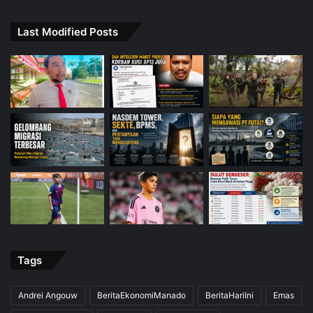
Last Modified Posts
Tags
Andrei Angouw
BeritaEkonomiManado
BeritaHariIni
Emas