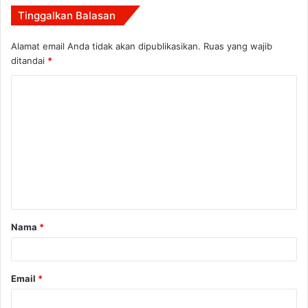
Tinggalkan Balasan
Alamat email Anda tidak akan dipublikasikan.
Ruas yang wajib
ditandai
*
K
o
m
e
n
t
a
Nama
*
r
*
Email
*