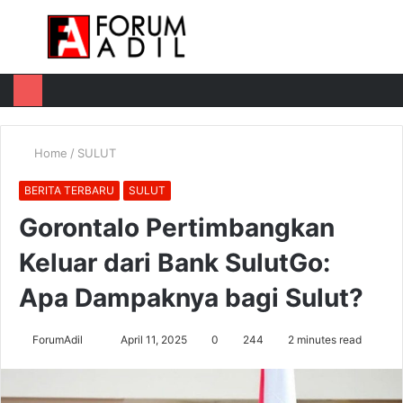
Menu
Log
Switch
M
In
skin
u
Home
/
SULUT
BERITA TERBARU
SULUT
Gorontalo Pertimbangkan
Keluar dari Bank SulutGo:
Apa Dampaknya bagi Sulut?
Send
ForumAdil
April 11, 2025
0
244
2 minutes read
an
email