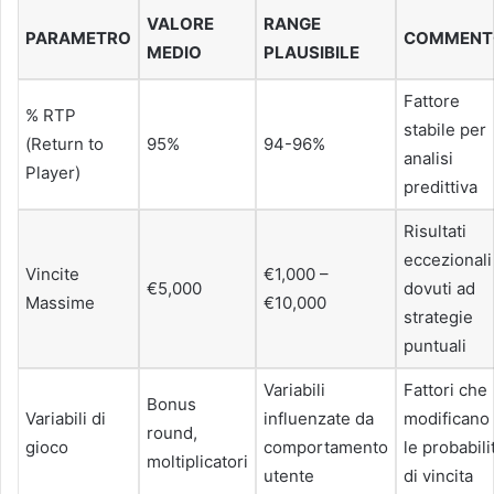
VALORE
RANGE
PARAMETRO
COMMENT
MEDIO
PLAUSIBILE
Fattore
% RTP
stabile per
(Return to
95%
94-96%
analisi
Player)
predittiva
Risultati
eccezionali
Vincite
€1,000 –
€5,000
dovuti ad
Massime
€10,000
strategie
puntuali
Variabili
Fattori che
Bonus
Variabili di
influenzate da
modificano
round,
gioco
comportamento
le probabili
moltiplicatori
utente
di vincita