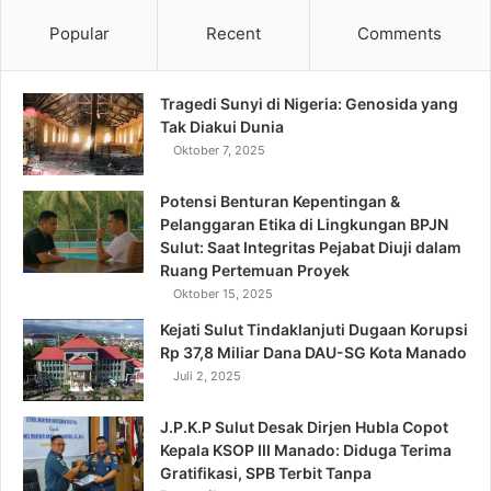
Popular
Recent
Comments
Tragedi Sunyi di Nigeria: Genosida yang
Tak Diakui Dunia
Oktober 7, 2025
Potensi Benturan Kepentingan &
Pelanggaran Etika di Lingkungan BPJN
Sulut: Saat Integritas Pejabat Diuji dalam
Ruang Pertemuan Proyek
Oktober 15, 2025
Kejati Sulut Tindaklanjuti Dugaan Korupsi
Rp 37,8 Miliar Dana DAU-SG Kota Manado
Juli 2, 2025
J.P.K.P Sulut Desak Dirjen Hubla Copot
Kepala KSOP III Manado: Diduga Terima
Gratifikasi, SPB Terbit Tanpa