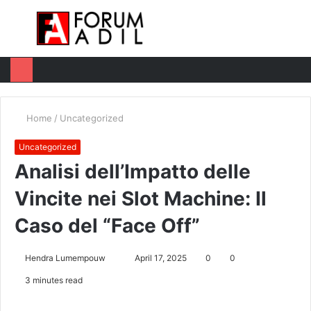
Menu
Log
Switc
M
In
skin
u
Home
/
Uncategorized
Uncategorized
Analisi dell’Impatto delle
Vincite nei Slot Machine: Il
Caso del “Face Off”
Hendra Lumempouw
S
April 17, 2025
0
0
e
3 minutes read
n
d