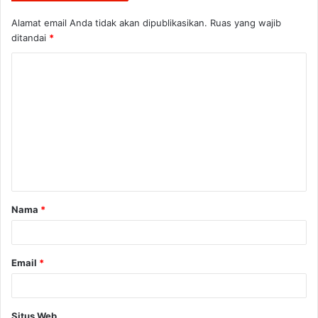
Alamat email Anda tidak akan dipublikasikan.
Ruas yang wajib
ditandai
*
K
o
m
e
n
t
a
Nama
*
r
*
Email
*
Situs Web