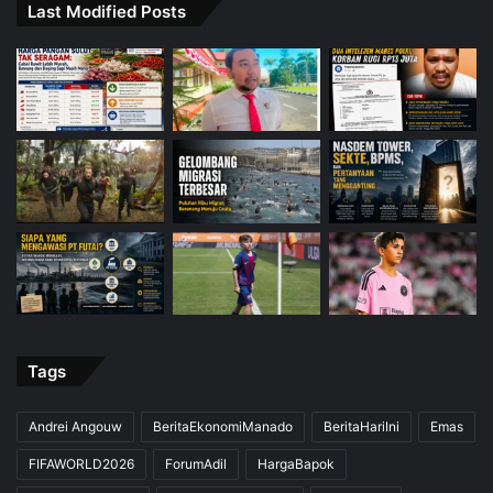
Last Modified Posts
Tags
Andrei Angouw
BeritaEkonomiManado
BeritaHariIni
Emas
FIFAWORLD2026
ForumAdil
HargaBapok