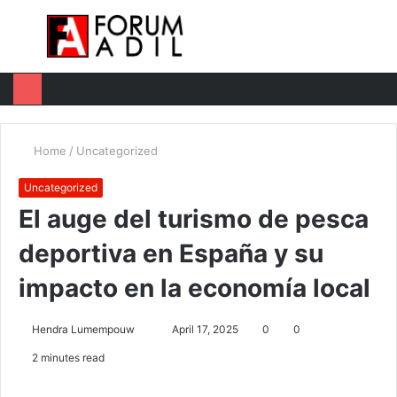
Menu
Log
Switc
M
In
skin
u
Home
/
Uncategorized
Uncategorized
El auge del turismo de pesca
deportiva en España y su
impacto en la economía local
Hendra Lumempouw
S
April 17, 2025
0
0
e
2 minutes read
n
d