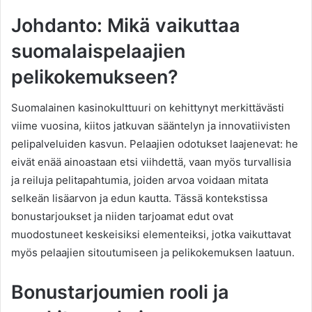
a
Johdanto: Mikä vaikuttaa
n
suomalaispelaajien
e
m
pelikokemukseen?
a
i
Suomalainen kasinokulttuuri on kehittynyt merkittävästi
l
viime vuosina, kiitos jatkuvan sääntelyn ja innovatiivisten
pelipalveluiden kasvun. Pelaajien odotukset laajenevat: he
eivät enää ainoastaan etsi viihdettä, vaan myös turvallisia
ja reiluja pelitapahtumia, joiden arvoa voidaan mitata
selkeän lisäarvon ja edun kautta. Tässä kontekstissa
bonustarjoukset ja niiden tarjoamat edut ovat
muodostuneet keskeisiksi elementeiksi, jotka vaikuttavat
myös pelaajien sitoutumiseen ja pelikokemuksen laatuun.
Bonustarjoumien rooli ja