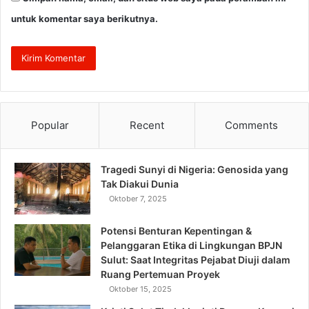
untuk komentar saya berikutnya.
Popular
Recent
Comments
Tragedi Sunyi di Nigeria: Genosida yang
Tak Diakui Dunia
Oktober 7, 2025
Potensi Benturan Kepentingan &
Pelanggaran Etika di Lingkungan BPJN
Sulut: Saat Integritas Pejabat Diuji dalam
Ruang Pertemuan Proyek
Oktober 15, 2025