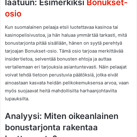
laatuun: Esimerkiksi
Bonukset-
osio
Kun suomalainen pelaaja etsii luotettavaa kasinoa tai
kasinopelisivustoa, ja hän haluaa ymmärtää tarkasti, mitä
bonustarjonta pitää sisällään, hänen on syytä perehtyä
tarjoajan Bonukset-osio. Tämä osio tarjoaa merkittävää
insidertietoa, selventää bonusten ehtoja ja auttaa
vertailemaan eri tarjouksia asiantuntevasti. Näin pelaajat
voivat tehdä tietoon perustuvia päätöksiä, jotka eivät
ainoastaan kasvata heidän pelikokemuksensa arvoa, vaan
myös suojaavat heitä mahdollisilta harhaanjohtavilta
lupauksilta.
Analyysi: Miten oikeanlainen
bonustarjonta rakentaa