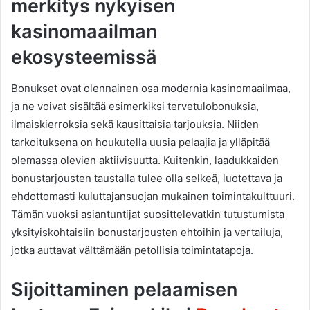
merkitys nykyisen
kasinomaailman
ekosysteemissä
Bonukset ovat olennainen osa modernia kasinomaailmaa,
ja ne voivat sisältää esimerkiksi tervetulobonuksia,
ilmaiskierroksia sekä kausittaisia tarjouksia. Niiden
tarkoituksena on houkutella uusia pelaajia ja ylläpitää
olemassa olevien aktiivisuutta. Kuitenkin, laadukkaiden
bonustarjousten taustalla tulee olla selkeä, luotettava ja
ehdottomasti kuluttajansuojan mukainen toimintakulttuuri.
Tämän vuoksi asiantuntijat suosittelevatkin tutustumista
yksityiskohtaisiin bonustarjousten ehtoihin ja vertailuja,
jotka auttavat välttämään petollisia toimintatapoja.
Sijoittaminen pelaamisen