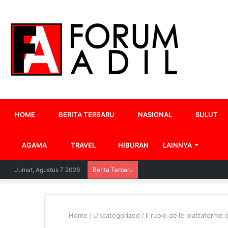
HOME
BERITA TERBARU
NASIONAL
SULUT
AGAMA
TRAVEL
HIBURAN
LAINNYA
Jumat, Agustus 7 2026
Berita Terbaru
Home
/
Uncategorized
/
Il ruolo delle piattaforme 