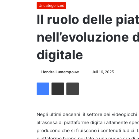
Uncategorized
Il ruolo delle pi
nell’evoluzione 
digitale
Hendra Lumempouw
S
Juli 16, 2025
e
Facebook
Share via Email
Cetak
n
d
a
n
Negli ultimi decenni, il settore dei videogioch
e
all’ascesa di piattaforme digitali altamente spe
m
producono che si fruiscono i contenuti ludici. 
a
piattaforme hanno portato a una nuova era di a
i