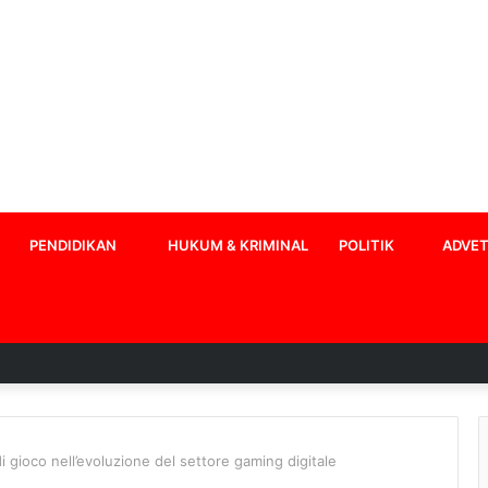
PENDIDIKAN
HUKUM & KRIMINAL
POLITIK
ADVET
di gioco nell’evoluzione del settore gaming digitale