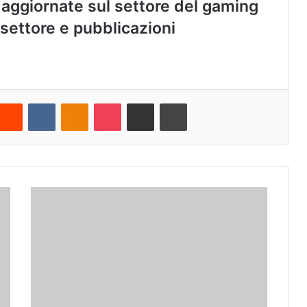
 aggiornate sul settore del gaming
i settore e pubblicazioni
Reddit
VKontakte
Odnoklassniki
Pocket
Share via Email
Cetak