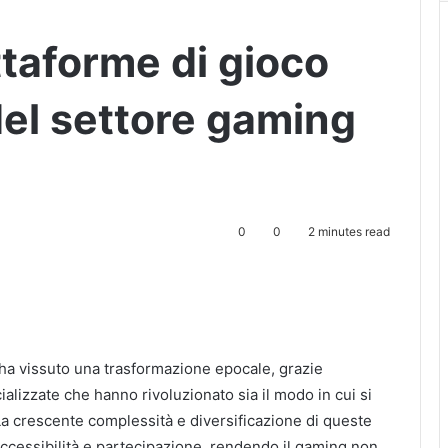
attaforme di gioco
del settore gaming
0
0
2 minutes read
i ha vissuto una trasformazione epocale, grazie
cializzate che hanno rivoluzionato sia il modo in cui si
La crescente complessità e diversificazione di queste
ccessibilità e partecipazione, rendendo il gaming non