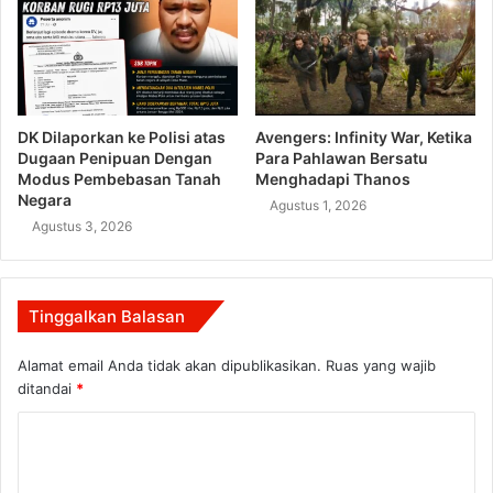
DK Dilaporkan ke Polisi atas
Avengers: Infinity War, Ketika
Dugaan Penipuan Dengan
Para Pahlawan Bersatu
Modus Pembebasan Tanah
Menghadapi Thanos
Negara
Agustus 1, 2026
Agustus 3, 2026
Tinggalkan Balasan
Alamat email Anda tidak akan dipublikasikan.
Ruas yang wajib
ditandai
*
K
o