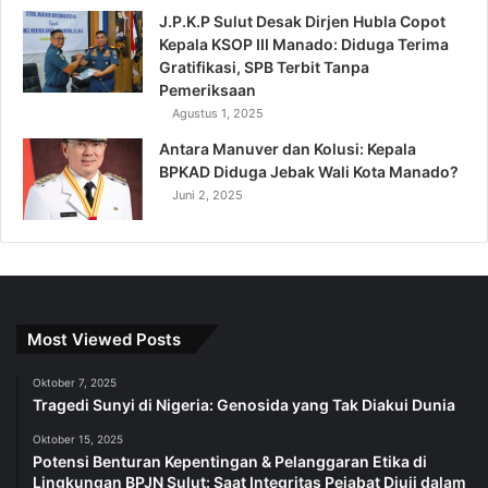
J.P.K.P Sulut Desak Dirjen Hubla Copot
Kepala KSOP III Manado: Diduga Terima
Gratifikasi, SPB Terbit Tanpa
Pemeriksaan
Agustus 1, 2025
Antara Manuver dan Kolusi: Kepala
BPKAD Diduga Jebak Wali Kota Manado?
Juni 2, 2025
Most Viewed Posts
Oktober 7, 2025
Tragedi Sunyi di Nigeria: Genosida yang Tak Diakui Dunia
Oktober 15, 2025
Potensi Benturan Kepentingan & Pelanggaran Etika di
Lingkungan BPJN Sulut: Saat Integritas Pejabat Diuji dalam