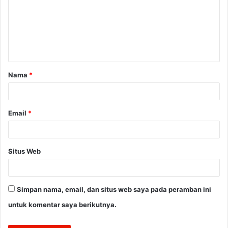
m
e
n
t
a
Nama
*
r
*
Email
*
Situs Web
Simpan nama, email, dan situs web saya pada peramban ini
untuk komentar saya berikutnya.