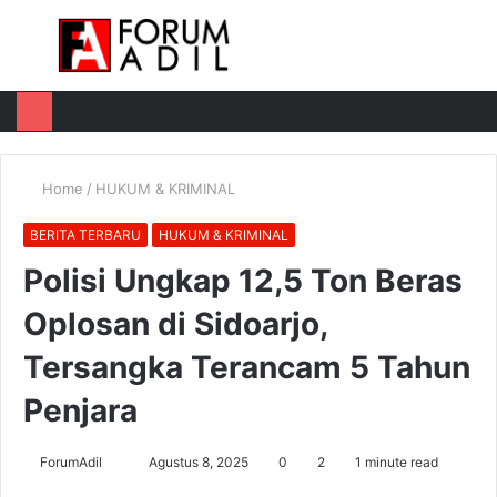
Menu
Log
Switch
M
In
skin
u
Home
/
HUKUM & KRIMINAL
BERITA TERBARU
HUKUM & KRIMINAL
Polisi Ungkap 12,5 Ton Beras
Oplosan di Sidoarjo,
Tersangka Terancam 5 Tahun
Penjara
Send
ForumAdil
Agustus 8, 2025
0
2
1 minute read
an