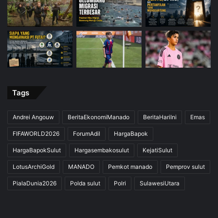
Tags
Andrei Angouw
BeritaEkonomiManado
BeritaHariIni
Emas
FIFAWORLD2026
ForumAdil
HargaBapok
HargaBapokSulut
Hargasembakosulut
KejatiSulut
LotusArchiGold
MANADO
Pemkot manado
Pemprov sulut
PialaDunia2026
Polda sulut
Polri
SulawesiUtara