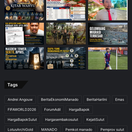
Tags
Andrei Angouw
BeritaEkonomiManado
BeritaHariIni
Emas
FIFAWORLD2026
ForumAdil
HargaBapok
HargaBapokSulut
Hargasembakosulut
KejatiSulut
LotusArchiGold
MANADO
Pemkot manado
Pemprov sulut