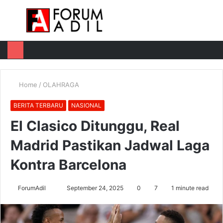
Menu
Log
Switch
M
In
skin
u
Home
/
OLAHRAGA
BERITA TERBARU
NASIONAL
El Clasico Ditunggu, Real
Madrid Pastikan Jadwal Laga
Kontra Barcelona
Send
ForumAdil
September 24, 2025
0
7
1 minute read
an
email