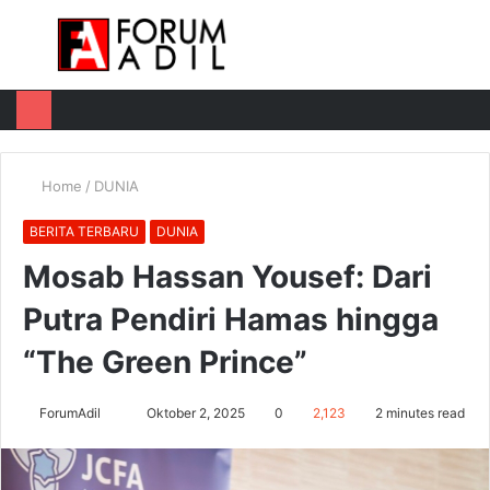
Menu
Log
Switch
M
In
skin
u
Home
/
DUNIA
BERITA TERBARU
DUNIA
Mosab Hassan Yousef: Dari
Putra Pendiri Hamas hingga
“The Green Prince”
Send
ForumAdil
Oktober 2, 2025
0
2,123
2 minutes read
an
email