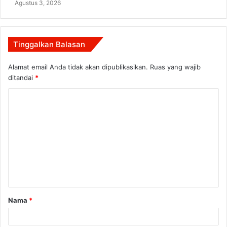
Agustus 3, 2026
Tinggalkan Balasan
Alamat email Anda tidak akan dipublikasikan.
Ruas yang wajib
ditandai
*
K
o
m
e
n
t
a
Nama
*
r
*