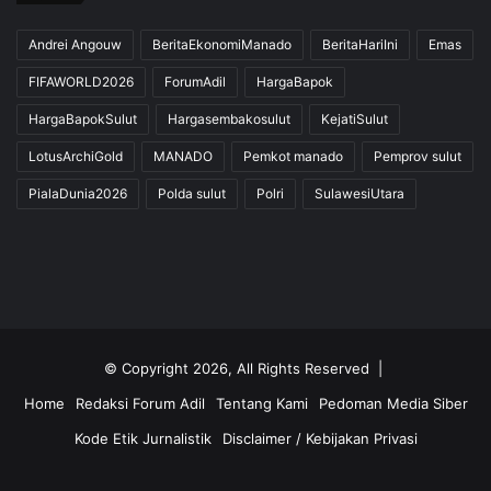
Andrei Angouw
BeritaEkonomiManado
BeritaHariIni
Emas
FIFAWORLD2026
ForumAdil
HargaBapok
HargaBapokSulut
Hargasembakosulut
KejatiSulut
LotusArchiGold
MANADO
Pemkot manado
Pemprov sulut
PialaDunia2026
Polda sulut
Polri
SulawesiUtara
© Copyright 2026, All Rights Reserved |
Home
Redaksi Forum Adil
Tentang Kami
Pedoman Media Siber
Kode Etik Jurnalistik
Disclaimer / Kebijakan Privasi