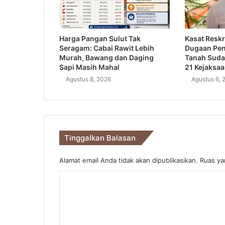
Harga Pangan Sulut Tak
Kasat Reskr
Seragam: Cabai Rawit Lebih
Dugaan Pe
Murah, Bawang dan Daging
Tanah Suda
Sapi Masih Mahal
21 Kejaksa
Agustus 8, 2026
Agustus 6, 
Tinggalkan Balasan
Alamat email Anda tidak akan dipublikasikan.
Ruas ya
K
o
m
e