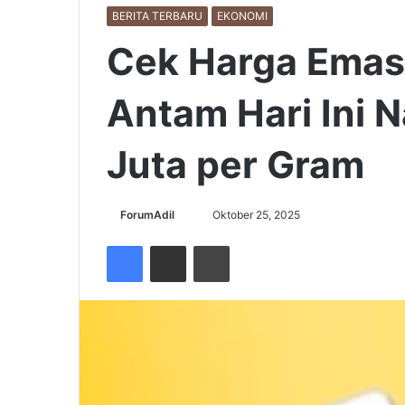
BERITA TERBARU
EKONOMI
Cek Harga Emas
Antam Hari Ini 
Juta per Gram
Send
ForumAdil
Oktober 25, 2025
an
Facebook
Share via Email
Cetak
email