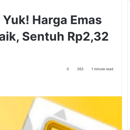
 Yuk! Harga Emas
Naik, Sentuh Rp2,32
0
363
1 minute read