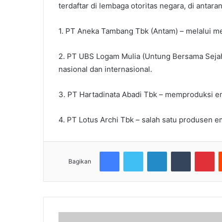
terdaftar di lembaga otoritas negara, di antara
1. PT Aneka Tambang Tbk (Antam) – melalui m
2. PT UBS Logam Mulia (Untung Bersama Sejah
nasional dan internasional.
3. PT Hartadinata Abadi Tbk – memproduksi e
4. PT Lotus Archi Tbk – salah satu produsen 
Facebook
Twitter
LinkedIn
Tumblr
Pi
Bagikan