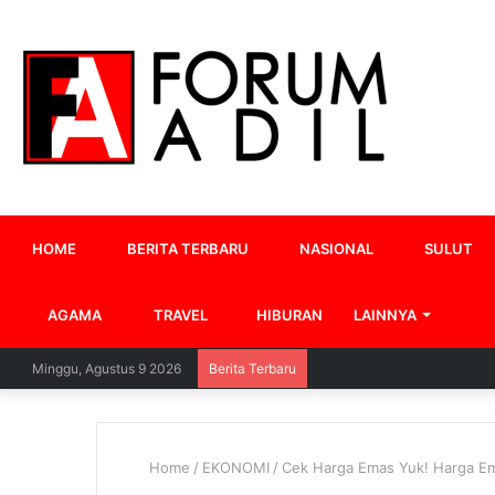
HOME
BERITA TERBARU
NASIONAL
SULUT
AGAMA
TRAVEL
HIBURAN
LAINNYA
Minggu, Agustus 9 2026
Berita Terbaru
Home
/
EKONOMI
/
Cek Harga Emas Yuk! Harga Em