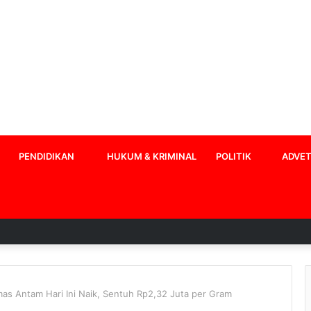
PENDIDIKAN
HUKUM & KRIMINAL
POLITIK
ADVET
as Antam Hari Ini Naik, Sentuh Rp2,32 Juta per Gram