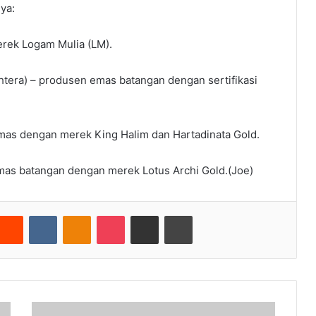
nya:
erek Logam Mulia (LM).
tera) – produsen emas batangan dengan sertifikasi
mas dengan merek King Halim dan Hartadinata Gold.
emas batangan dengan merek Lotus Archi Gold.(Joe)
nterest
Reddit
VKontakte
Odnoklassniki
Pocket
Share via Email
Cetak