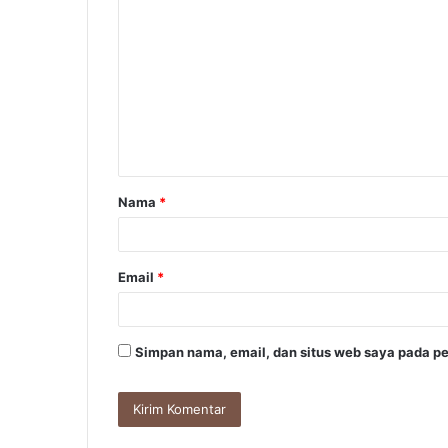
o
m
e
n
t
a
Nama
*
r
*
Email
*
Simpan nama, email, dan situs web saya pada pe