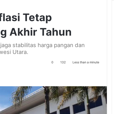
flasi Tetap
ng Akhir Tahun
aga stabilitas harga pangan dan
wesi Utara.
0
132
Less than a minute