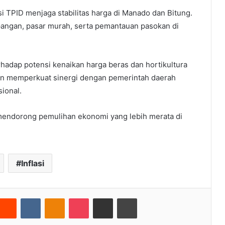
i TPID menjaga stabilitas harga di Manado dan Bitung.
 pangan, pasar murah, serta pemantauan pasokan di
rhadap potensi kenaikan harga beras dan hortikultura
en memperkuat sinergi dengan pemerintah daerah
ional.
 mendorong pemulihan ekonomi yang lebih merata di
Inflasi
nterest
Reddit
VKontakte
Odnoklassniki
Pocket
Share via Email
Cetak