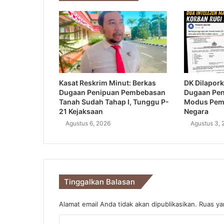
Kasat Reskrim Minut: Berkas
DK Dilapork
Dugaan Penipuan Pembebasan
Dugaan Pe
Tanah Sudah Tahap I, Tunggu P-
Modus Pem
21 Kejaksaan
Negara
Agustus 6, 2026
Agustus 3, 
Tinggalkan Balasan
Alamat email Anda tidak akan dipublikasikan.
Ruas ya
K