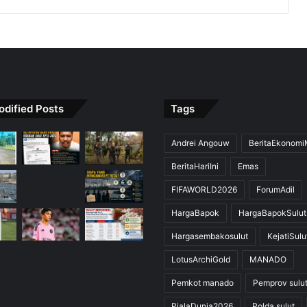
odified Posts
Tags
Andrei Angouw
BeritaEkonom
BeritaHariIni
Emas
FIFAWORLD2026
ForumAdil
HargaBapok
HargaBapokSulut
Hargasembakosulut
KejatiSulu
LotusArchiGold
MANADO
Pemkot manado
Pemprov sulu
PialaDunia2026
Polda sulut