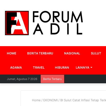
HOME
BERITA TERBARU
NASIONAL
SULUT
AGAMA
TRAVEL
HIBURAN
LAINNYA
Jumat, Agustus 7 2026
Berita Terbaru
Home
/
EKONOMI
/
BI Sulut Catat Inflasi Tetap Te