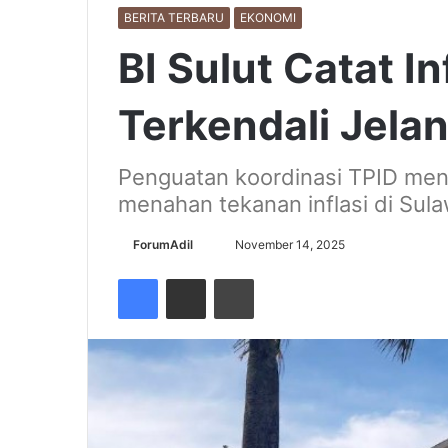
BERITA TERBARU
EKONOMI
BI Sulut Catat In
Terkendali Jela
Penguatan koordinasi TPID menj
menahan tekanan inflasi di Sula
Send
ForumAdil
November 14, 2025
an
Facebook
Share via Email
Cetak
email