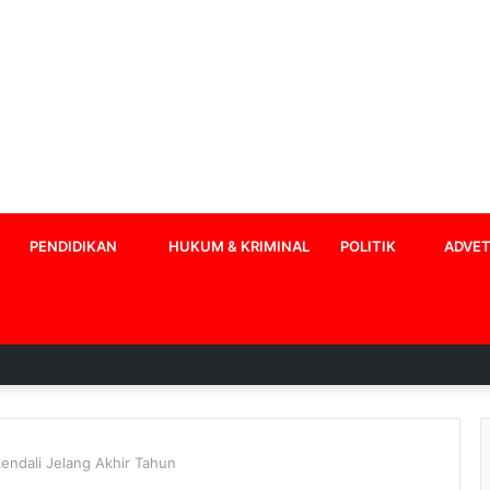
PENDIDIKAN
HUKUM & KRIMINAL
POLITIK
ADVET
rkendali Jelang Akhir Tahun