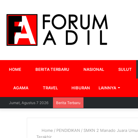
HOME
BERITA TERBARU
NASIONAL
SULUT
AGAMA
TRAVEL
HIBURAN
LAINNYA
Jumat, Agustus 7 2026
Berita Terbaru
Home
/
PENDIDIKAN
/
SMKN 2 Manado Juara Umum L
Terakhir