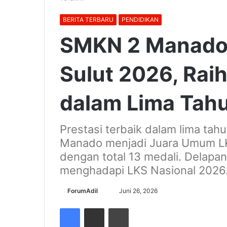
BERITA TERBARU
PENDIDIKAN
SMKN 2 Manado
Sulut 2026, Raih
dalam Lima Tahu
Prestasi terbaik dalam lima ta
Manado menjadi Juara Umum LK
dengan total 13 medali. Delapa
menghadapi LKS Nasional 2026
Send
ForumAdil
Juni 26, 2026
an
Facebook
Share via Email
Cetak
email