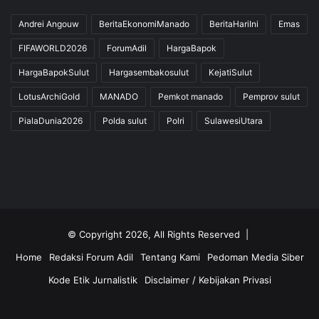
Andrei Angouw
BeritaEkonomiManado
BeritaHariIni
Emas
FIFAWORLD2026
ForumAdil
HargaBapok
HargaBapokSulut
Hargasembakosulut
KejatiSulut
LotusArchiGold
MANADO
Pemkot manado
Pemprov sulut
PialaDunia2026
Polda sulut
Polri
SulawesiUtara
© Copyright 2026, All Rights Reserved |
Home
Redaksi Forum Adil
Tentang Kami
Pedoman Media Siber
Kode Etik Jurnalistik
Disclaimer / Kebijakan Privasi
Facebook
Twitter
YouTube
Instagram