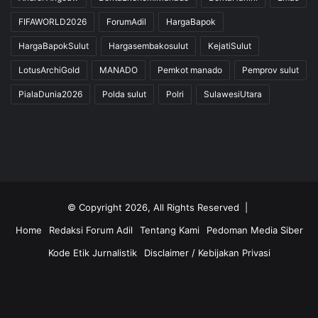
FIFAWORLD2026
ForumAdil
HargaBapok
HargaBapokSulut
Hargasembakosulut
KejatiSulut
LotusArchiGold
MANADO
Pemkot manado
Pemprov sulut
PialaDunia2026
Polda sulut
Polri
SulawesiUtara
© Copyright 2026, All Rights Reserved |
Home
Redaksi Forum Adil
Tentang Kami
Pedoman Media Siber
Kode Etik Jurnalistik
Disclaimer / Kebijakan Privasi
Facebook
Twitter
YouTube
Instagram