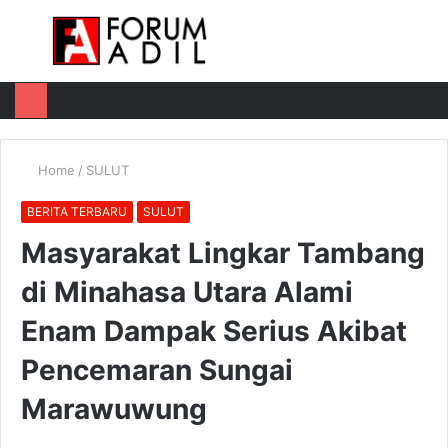
Menu
Log
Switch
M
In
skin
u
Home
/
SULUT
BERITA TERBARU
SULUT
Masyarakat Lingkar Tambang
di Minahasa Utara Alami
Enam Dampak Serius Akibat
Pencemaran Sungai
Marawuwung