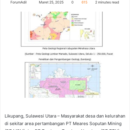
Send
ForumAdil
Maret 25, 2025
0
615
2 minutes read
an
email
Likupang, Sulawesi Utara – Masyarakat desa dan kelurahan
di sekitar area pertambangan PT Meares Soputan Mining