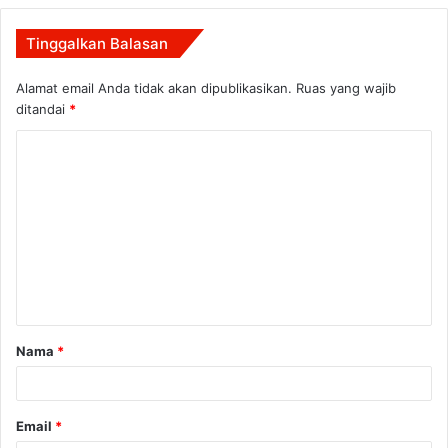
Tinggalkan Balasan
Alamat email Anda tidak akan dipublikasikan.
Ruas yang wajib
ditandai
*
K
o
m
e
n
t
a
Nama
*
r
*
Email
*