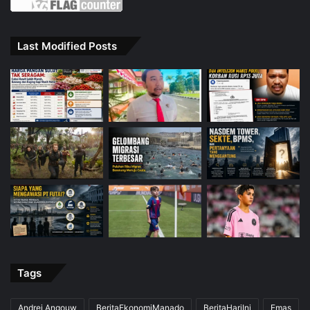
Last Modified Posts
Tags
Andrei Angouw
BeritaEkonomiManado
BeritaHariIni
Emas