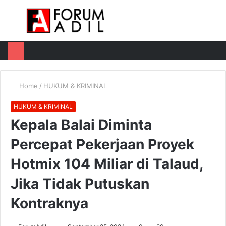
Menu
Log
Switch
M
In
skin
u
Home
/
HUKUM & KRIMINAL
HUKUM & KRIMINAL
Kepala Balai Diminta
Percepat Pekerjaan Proyek
Hotmix 104 Miliar di Talaud,
Jika Tidak Putuskan
Kontraknya