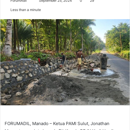
Send
ForumAdil
September 25, 2024
0
29
an
Less than a minute
email
FORUMADIL, Manado – Ketua PAMI Sulut, Jonathan