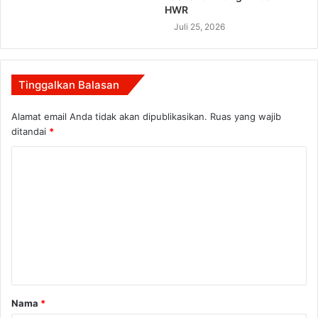
HWR
Juli 25, 2026
Tinggalkan Balasan
Alamat email Anda tidak akan dipublikasikan.
Ruas yang wajib
ditandai
*
K
o
m
e
n
t
a
Nama
*
r