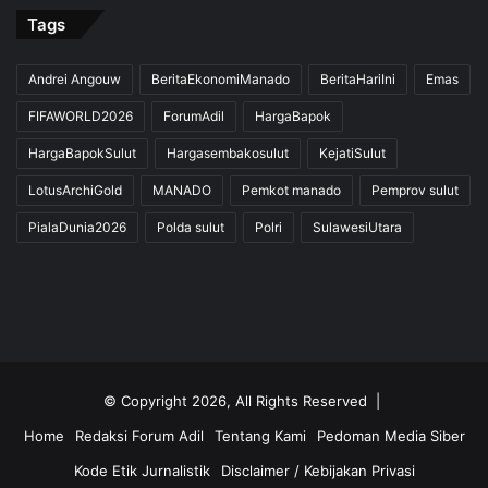
Tags
Andrei Angouw
BeritaEkonomiManado
BeritaHariIni
Emas
FIFAWORLD2026
ForumAdil
HargaBapok
HargaBapokSulut
Hargasembakosulut
KejatiSulut
LotusArchiGold
MANADO
Pemkot manado
Pemprov sulut
PialaDunia2026
Polda sulut
Polri
SulawesiUtara
© Copyright 2026, All Rights Reserved |
Home
Redaksi Forum Adil
Tentang Kami
Pedoman Media Siber
Kode Etik Jurnalistik
Disclaimer / Kebijakan Privasi