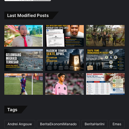
Last Modified Posts
Tags
Andrei Angouw
BeritaEkonomiManado
BeritaHariIni
Emas