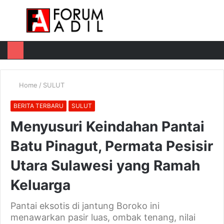
Menu
Log
Switch
M
In
skin
u
Home
/
SULUT
BERITA TERBARU
SULUT
Menyusuri Keindahan Pantai
Batu Pinagut, Permata Pesisir
Utara Sulawesi yang Ramah
Keluarga
Pantai eksotis di jantung Boroko ini
menawarkan pasir luas, ombak tenang, nilai