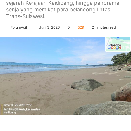
sejarah Kerajaan Kaidipang, hingga panorama
senja yang memikat para pelancong lintas
Trans-Sulawesi.
Send
ForumAdil
Juni 3, 2026
0
529
2 minutes read
an
email