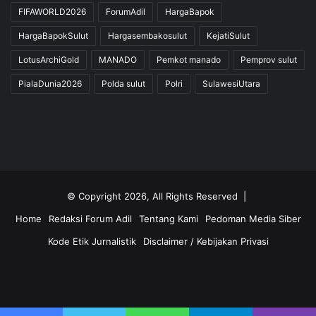
FIFAWORLD2026
ForumAdil
HargaBapok
HargaBapokSulut
Hargasembakosulut
KejatiSulut
LotusArchiGold
MANADO
Pemkot manado
Pemprov sulut
PialaDunia2026
Polda sulut
Polri
SulawesiUtara
© Copyright 2026, All Rights Reserved |
Home
Redaksi Forum Adil
Tentang Kami
Pedoman Media Siber
Kode Etik Jurnalistik
Disclaimer / Kebijakan Privasi
Facebook
Twitter
YouTube
Instagram