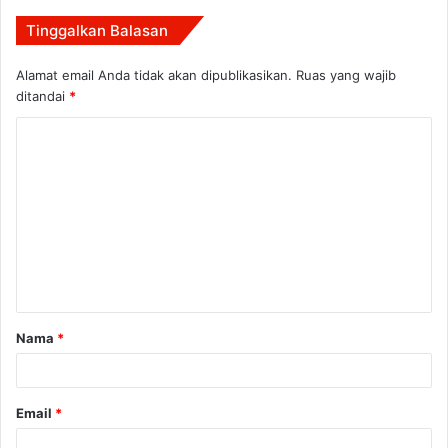
Tinggalkan Balasan
Alamat email Anda tidak akan dipublikasikan.
Ruas yang wajib
ditandai
*
K
o
m
e
n
t
a
Nama
*
r
*
Email
*