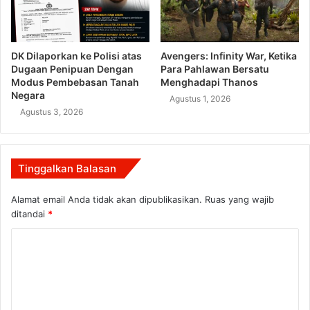
DK Dilaporkan ke Polisi atas
Avengers: Infinity War, Ketika
Dugaan Penipuan Dengan
Para Pahlawan Bersatu
Modus Pembebasan Tanah
Menghadapi Thanos
Negara
Agustus 1, 2026
Agustus 3, 2026
Tinggalkan Balasan
Alamat email Anda tidak akan dipublikasikan.
Ruas yang wajib
ditandai
*
K
o
m
e