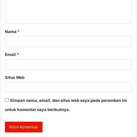
n
t
a
Nama
*
r
*
Email
*
Situs Web
Simpan nama, email, dan situs web saya pada peramban ini
untuk komentar saya berikutnya.