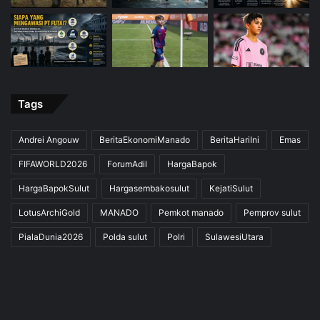
Tags
Andrei Angouw
BeritaEkonomiManado
BeritaHariIni
Emas
FIFAWORLD2026
ForumAdil
HargaBapok
HargaBapokSulut
Hargasembakosulut
KejatiSulut
LotusArchiGold
MANADO
Pemkot manado
Pemprov sulut
PialaDunia2026
Polda sulut
Polri
SulawesiUtara