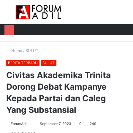
Menu
Log
Switch
M
In
skin
u
Home
/
SULUT
BERITA TERBARU
SULUT
Civitas Akademika Trinita
Dorong Debat Kampanye
Kepada Partai dan Caleg
Yang Substansial
Send
ForumAdil
September 7, 2023
0
249
an