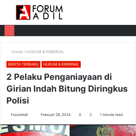
Menu
Log
Switch
M
In
skin
u
Home
/
HUKUM & KRIMINAL
BERITA TERBARU
HUKUM & KRIMINAL
2 Pelaku Penganiayaan di
Girian Indah Bitung Diringkus
Polisi
Send
ForumAdil
Februari 28, 2024
0
2
1 minute read
an
email