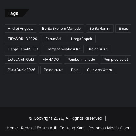
Tags
Andrei Angouw
BeritaEkonomiManado
BeritaHariIni
Emas
FIFAWORLD2026
ForumAdil
HargaBapok
HargaBapokSulut
Hargasembakosulut
KejatiSulut
LotusArchiGold
MANADO
Pemkot manado
Pemprov sulut
PialaDunia2026
Polda sulut
Polri
SulawesiUtara
© Copyright 2026, All Rights Reserved |
Home
Redaksi Forum Adil
Tentang Kami
Pedoman Media Siber