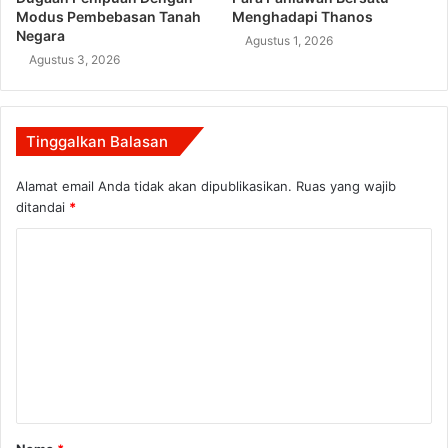
Modus Pembebasan Tanah
Menghadapi Thanos
Negara
Agustus 1, 2026
Agustus 3, 2026
Tinggalkan Balasan
Alamat email Anda tidak akan dipublikasikan.
Ruas yang wajib
ditandai
*
K
o
m
e
n
t
a