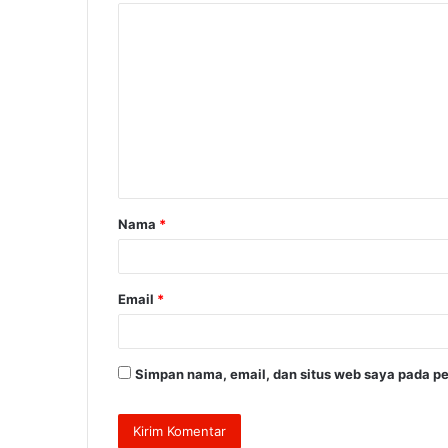
K
o
m
e
n
t
a
Nama
*
r
*
Email
*
Simpan nama, email, dan situs web saya pada pe