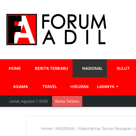
HOME
BERITA TERBARU
NASIONAL
SULUT
AGAMA
TRAVEL
HIBURAN
LAINNYA
Jumat, Agustus 7 2026
Berita Terbaru
Home
/
NASIONAL
/
Kakorlantas Survei Kesiapan J