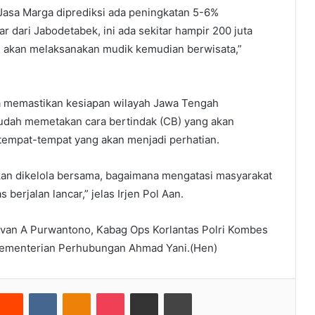
Jasa Marga diprediksi ada peningkatan 5-6%
ar dari Jabodetabek, ini ada sekitar hampir 200 juta
 akan melaksanakan mudik kemudian berwisata,”
ga memastikan kesiapan wilayah Jawa Tengah
sudah memetakan cara bertindak (CB) yang akan
u tempat-tempat yang akan menjadi perhatian.
akan dikelola bersama, bagaimana mengatasi masyarakat
s berjalan lancar,” jelas Irjen Pol Aan.
Rivan A Purwantono, Kabag Ops Korlantas Polri Kombes
n Kementerian Perhubungan Ahmad Yani.(Hen)
nterest
Reddit
VKontakte
Odnoklassniki
Pocket
Share via Email
Cetak