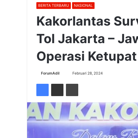
BERITA TERBARU
NASIONAL
Kakorlantas Sur
Tol Jakarta – J
Operasi Ketupat
Send
ForumAdil
Februari 28, 2024
an
Facebook
Share via Email
Cetak
email