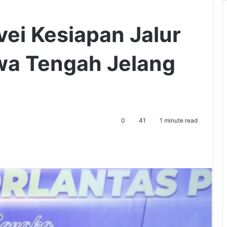
vei Kesiapan Jalur
awa Tengah Jelang
0
41
1 minute read