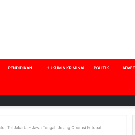
PENDIDIKAN
HUKUM & KRIMINAL
POLITIK
ADVET
alur Tol Jakarta – Jawa Tengah Jelang Operasi Ketupat