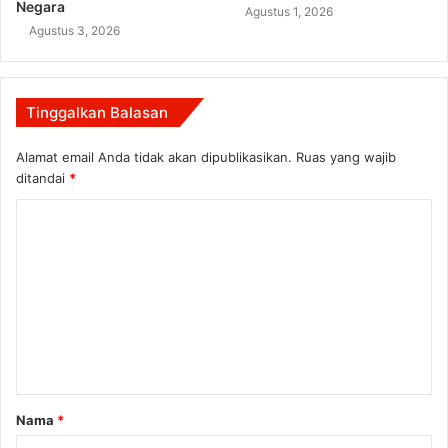
Negara
Agustus 1, 2026
Agustus 3, 2026
Tinggalkan Balasan
Alamat email Anda tidak akan dipublikasikan.
Ruas yang wajib
ditandai
*
K
o
m
e
n
t
a
Nama
*
r