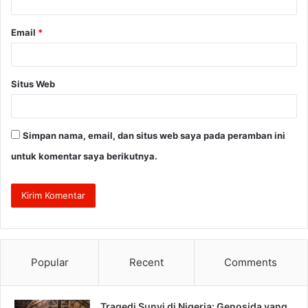
*
Email
*
Situs Web
Simpan nama, email, dan situs web saya pada peramban ini
untuk komentar saya berikutnya.
Popular
Recent
Comments
Tragedi Sunyi di Nigeria: Genosida yang