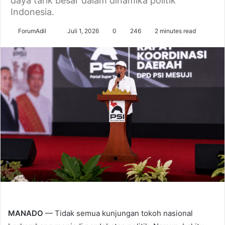
daya tarik besar dalam dinamika politik
Indonesia.
Send
ForumAdil
Juli 1, 2026
0
246
2 minutes read
an
email
MANADO
— Tidak semua kunjungan tokoh nasional