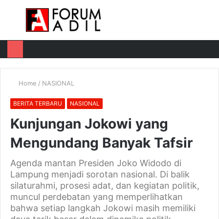
Menu
Log
Switch
M
In
skin
u
Home
/
NASIONAL
BERITA TERBARU
NASIONAL
Kunjungan Jokowi yang
Mengundang Banyak Tafsir
Agenda mantan Presiden Joko Widodo di
Lampung menjadi sorotan nasional. Di balik
silaturahmi, prosesi adat, dan kegiatan politik,
muncul perdebatan yang memperlihatkan
bahwa setiap langkah Jokowi masih memiliki