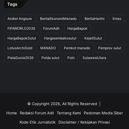
Tags
Andrei Angouw
BeritaEkonomiManado
BeritaHariIni
Emas
FIFAWORLD2026
ForumAdil
HargaBapok
HargaBapokSulut
Hargasembakosulut
KejatiSulut
LotusArchiGold
MANADO
Pemkot manado
Pemprov sulut
PialaDunia2026
Polda sulut
Polri
SulawesiUtara
© Copyright 2026, All Rights Reserved |
Home
Redaksi Forum Adil
Tentang Kami
Pedoman Media Siber
Kode Etik Jurnalistik
Disclaimer / Kebijakan Privasi