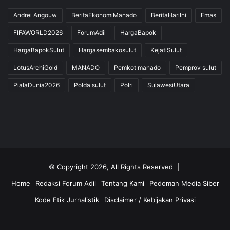
Andrei Angouw
BeritaEkonomiManado
BeritaHariIni
Emas
FIFAWORLD2026
ForumAdil
HargaBapok
HargaBapokSulut
Hargasembakosulut
KejatiSulut
LotusArchiGold
MANADO
Pemkot manado
Pemprov sulut
PialaDunia2026
Polda sulut
Polri
SulawesiUtara
© Copyright 2026, All Rights Reserved |
Home
Redaksi Forum Adil
Tentang Kami
Pedoman Media Siber
Kode Etik Jurnalistik
Disclaimer / Kebijakan Privasi
Facebook
Twitter
YouTube
Instagram