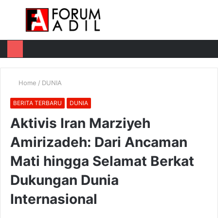
Menu
Log
Switch
M
In
skin
u
Home
/
DUNIA
BERITA TERBARU
DUNIA
Aktivis Iran Marziyeh
Amirizadeh: Dari Ancaman
Mati hingga Selamat Berkat
Dukungan Dunia
Internasional