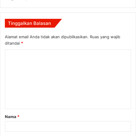
Tinggalkan Balasan
Alamat email Anda tidak akan dipublikasikan.
Ruas yang wajib
ditandai
*
K
o
m
e
n
t
a
Nama
*
r
*