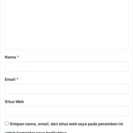
o
m
e
n
t
a
Nama
*
r
*
Email
*
Situs Web
Simpan nama, email, dan situs web saya pada peramban ini
untuk komentar saya berikutnya.