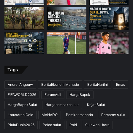
Tags
Andrei Angouw
BeritaEkonomiManado
BeritaHariIni
Emas
FIFAWORLD2026
ForumAdil
HargaBapok
HargaBapokSulut
Hargasembakosulut
KejatiSulut
LotusArchiGold
MANADO
Pemkot manado
Pemprov sulut
PialaDunia2026
Polda sulut
Polri
SulawesiUtara