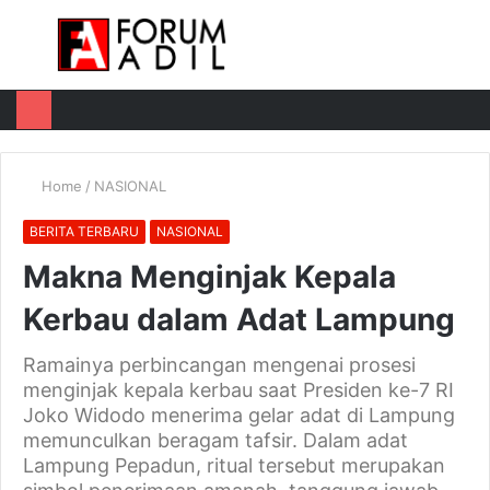
Menu
Log
Switch
M
In
skin
u
Home
/
NASIONAL
BERITA TERBARU
NASIONAL
Makna Menginjak Kepala
Kerbau dalam Adat Lampung
Ramainya perbincangan mengenai prosesi
menginjak kepala kerbau saat Presiden ke-7 RI
Joko Widodo menerima gelar adat di Lampung
memunculkan beragam tafsir. Dalam adat
Lampung Pepadun, ritual tersebut merupakan