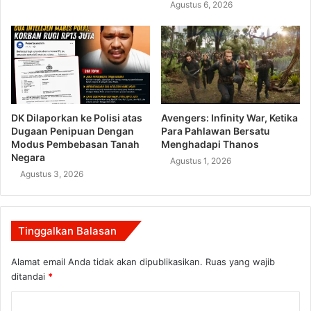
Agustus 6, 2026
DK Dilaporkan ke Polisi atas
Avengers: Infinity War, Ketika
Dugaan Penipuan Dengan
Para Pahlawan Bersatu
Modus Pembebasan Tanah
Menghadapi Thanos
Negara
Agustus 1, 2026
Agustus 3, 2026
Tinggalkan Balasan
Alamat email Anda tidak akan dipublikasikan.
Ruas yang wajib
ditandai
*
K