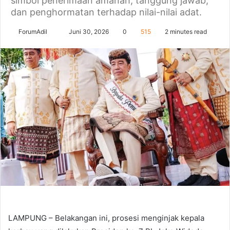
simbol penerimaan amanah, tanggung jawab,
dan penghormatan terhadap nilai-nilai adat.
Send
ForumAdil
Juni 30, 2026
0
515
2 minutes read
an
email
LAMPUNG – Belakangan ini, prosesi menginjak kepala