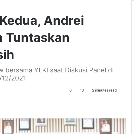
Kedua, Andrei
n Tuntaskan
sih
 bersama YLKI saat Diskusi Panel di
/12/2021
0
13
2 minutes read