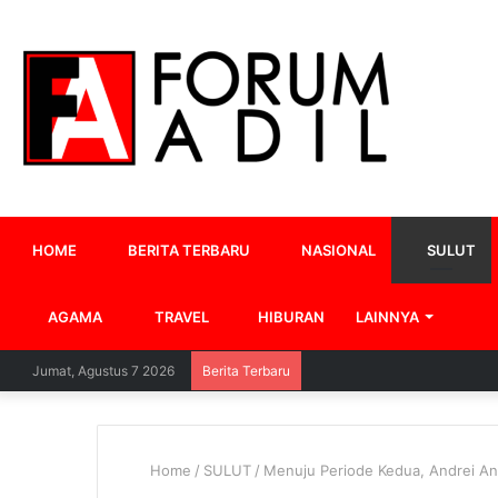
HOME
BERITA TERBARU
NASIONAL
SULUT
AGAMA
TRAVEL
HIBURAN
LAINNYA
Jumat, Agustus 7 2026
Berita Terbaru
Home
/
SULUT
/
Menuju Periode Kedua, Andrei An