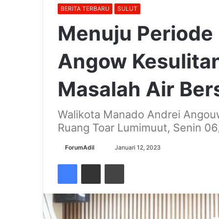
BERITA TERBARU
SULUT
Menuju Periode 
Angow Kesulita
Masalah Air Ber
Walikota Manado Andrei Angouw
Ruang Toar Lumimuut, Senin 06
Send
ForumAdil
Januari 12, 2023
an
Facebook
Share via Email
Cetak
email