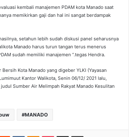
evaluasi kembali manajemen PDAM kota Manado saat
anya memikirkan gaji dan hal ini sangat berdampak
i hasilnya, setahun lebih sudah diskusi panel seharusnya
alikota Manado harus turun tangan terus menerus
PDAM sudah memiliki manajemen “.tegas Hendra.
ir Bersih Kota Manado yang digeber YLKI (Yayasan
mimuut Kantor Walikota, Senin 06/12/ 2021 lalu,
 judul Sumber Air Melimpah Rakyat Manado Kesulitan
gouw
MANADO
nterest
Reddit
VKontakte
Odnoklassniki
Pocket
Share via Email
Cetak