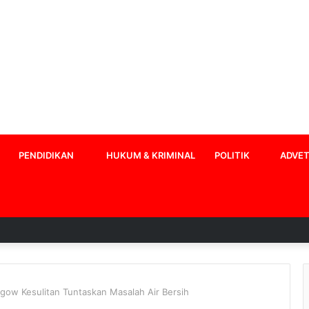
PENDIDIKAN
HUKUM & KRIMINAL
POLITIK
ADVET
gow Kesulitan Tuntaskan Masalah Air Bersih