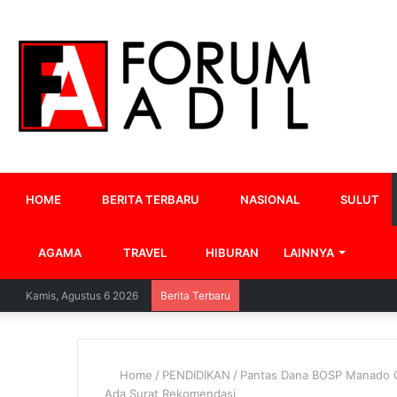
HOME
BERITA TERBARU
NASIONAL
SULUT
AGAMA
TRAVEL
HIBURAN
LAINNYA
Kamis, Agustus 6 2026
Berita Terbaru
Home
/
PENDIDIKAN
/
Pantas Dana BOSP Manado Ga
Ada Surat Rekomendasi