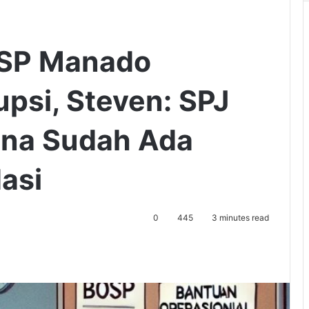
OSP Manado
psi, Steven: SPJ
ena Sudah Ada
asi
0
445
3 minutes read