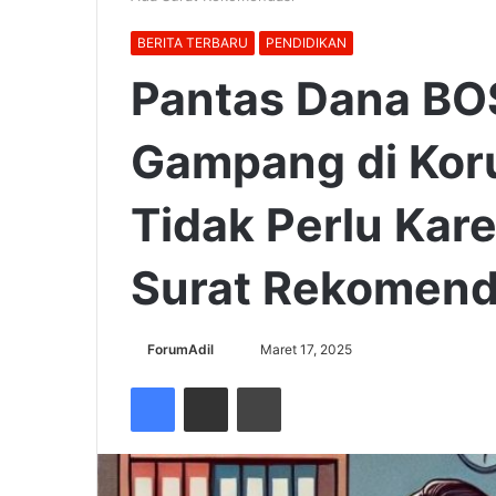
BERITA TERBARU
PENDIDIKAN
Pantas Dana B
Gampang di Koru
Tidak Perlu Kar
Surat Rekomend
Send
ForumAdil
Maret 17, 2025
an
Facebook
Share via Email
Cetak
email