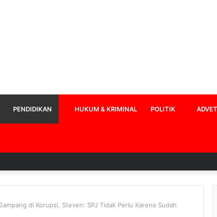
PENDIDIKAN
HUKUM & KRIMINAL
POLITIK
ADVET
mpang di Korupsi, Steven: SPJ Tidak Perlu Karena Sudah